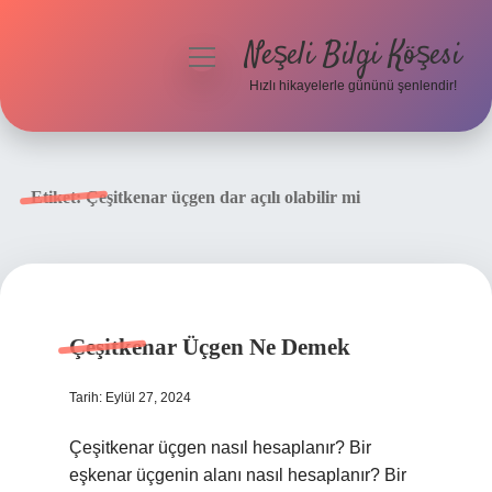
Neşeli Bilgi Köşesi
menüyü
aç
Hızlı hikayelerle gününü şenlendir!
Anasayfa
Gizlilik Politikası
Etiket:
Çeşitkenar üçgen dar açılı olabilir mi
Yasal Uyarı
Hakkımızda
Çeşitkenar Üçgen Ne Demek
Tarih: Eylül 27, 2024
Çeşitkenar üçgen nasıl hesaplanır? Bir
eşkenar üçgenin alanı nasıl hesaplanır? Bir