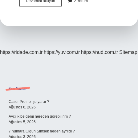
Çeşitkenar
Devamını okuyun
2 Yorum
Üçgen
Ne
Demek
https://ridade.com.tr
https://yuv.com.tr
https://nud.com.tr
Sitemap
Sidebar
Son Yazılar
Caser Pro ne işe yarar ?
Ağustos 6, 2026
Avcılık belgemi nereden görebilirim ?
Ağustos 5, 2026
7 numara Olgun Şimşek neden ayrıldı ?
Ağustos 3, 2026