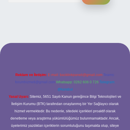
i
Reklam ve İletişim:
E-mail:
backlinkpaneli@gmail.com
Teams:
forumhizmeti@gmail.com
Whatsapp: 0262 606 0 726
Telegram:
@karabul
Yasal Uyarı:
Sitemiz, 5651 Sayılı Kanun gereğince Bilgi Teknolojileri ve
İletişim Kurumu (BTK) tarafından onaylanmış bir Yer Sağlayıcı olarak
hizmet vermektedir. Bu nedenle, sitedeki içerikleri proaktif olarak
denetleme veya araştırma yükümlülüğümüz bulunmamaktadır. Ancak,
üyelerimiz yazdıkları içeriklerin sorumluluğunu taşımakta olup, siteye