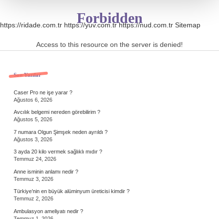
Forbidden
https://ridade.com.tr
https://yuv.com.tr
https://nud.com.tr
Sitemap
Access to this resource on the server is denied!
Sidebar
Son Yazılar
Caser Pro ne işe yarar ?
Ağustos 6, 2026
Avcılık belgemi nereden görebilirim ?
Ağustos 5, 2026
7 numara Olgun Şimşek neden ayrıldı ?
Ağustos 3, 2026
3 ayda 20 kilo vermek sağlıklı mıdır ?
Temmuz 24, 2026
Anne isminin anlamı nedir ?
Temmuz 3, 2026
Türkiye’nin en büyük alüminyum üreticisi kimdir ?
Temmuz 2, 2026
Ambulasyon ameliyatı nedir ?
Temmuz 1, 2026