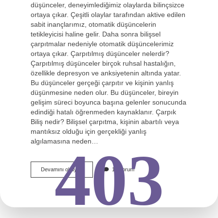
düşünceler, deneyimlediğimiz olaylarda bilinçsizce
ortaya çıkar. Çeşitli olaylar tarafından aktive edilen
sabit inançlarımız, otomatik düşüncelerin
tetikleyicisi haline gelir. Daha sonra bilişsel
çarpıtmalar nedeniyle otomatik düşüncelerimiz
ortaya çıkar. Çarpıtılmış düşünceler nelerdir?
Çarpıtılmış düşünceler birçok ruhsal hastalığın,
özellikle depresyon ve anksiyetenin altında yatar.
Bu düşünceler gerçeği çarpıtır ve kişinin yanlış
düşünmesine neden olur. Bu düşünceler, bireyin
gelişim süreci boyunca başına gelenler sonucunda
edindiği hatalı öğrenmeden kaynaklanır. Çarpık
Biliş nedir? Bilişsel çarpıtma, kişinin abartılı veya
mantıksız olduğu için gerçekliği yanlış
algılamasına neden…
403
Çarpık
Devamını okuyun
10 Yorum
Düşünceler
Nedir