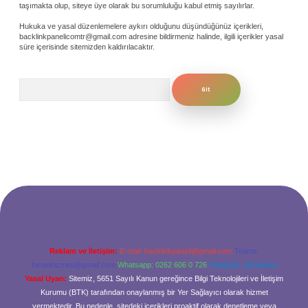
taşımakta olup, siteye üye olarak bu sorumluluğu kabul etmiş sayılırlar.
Hukuka ve yasal düzenlemelere aykırı olduğunu düşündüğünüz içerikleri,
backlinkpanelicomtr@gmail.com
adresine bildirmeniz halinde, ilgili içerikler yasal
süre içerisinde sitemizden kaldırılacaktır.
Arama
Reklam ve İletişim:
E-mail:
backlinkpaneli@gmail.com
Teams:
forumhizmeti@gmail.com
Whatsapp: 0262 606 0 726
Telegram: @karabul
Yasal Uyarı:
Sitemiz, 5651 Sayılı Kanun gereğince Bilgi Teknolojileri ve İletişim
Kurumu (BTK) tarafından onaylanmış bir Yer Sağlayıcı olarak hizmet
vermektedir. Bu nedenle, sitedeki içerikleri proaktif olarak denetleme veya