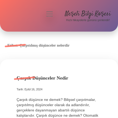
Neşeli Bilgi Köşesi
menüyü
aç
Hızlı hikayelerle gününü şenlendir!
Anasayfa
Gizlilik Politikası
Etiket:
Çarpıtılmış düşünceler nelerdir
Yasal Uyarı
Hakkımızda
Çarpık Düşünceler Nedir
Tarih: Eylül 16, 2024
Çarpık düşünce ne demek? Bilişsel çarpıtmalar,
çarpıtılmış düşünceler olarak da adlandırılır,
gerçeklere dayanmayan abartılı düşünce
kalıplarıdır. Çarpık düşünce ne demek? Otomatik