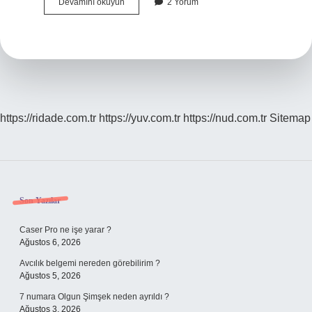
Çarpma
Devamını okuyun
2 Yorum
Işareti
Nasıl
Bulundu
https://ridade.com.tr
https://yuv.com.tr
https://nud.com.tr
Sitemap
Sidebar
Son Yazılar
Caser Pro ne işe yarar ?
Ağustos 6, 2026
Avcılık belgemi nereden görebilirim ?
Ağustos 5, 2026
7 numara Olgun Şimşek neden ayrıldı ?
Ağustos 3, 2026