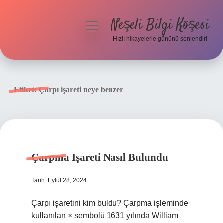
Neşeli Bilgi Köşesi
menüyü
aç
Hızlı hikayelerle gününü şenlendir!
Anasayfa
Gizlilik Politikası
Etiket:
Çarpı işareti neye benzer
Yasal Uyarı
Hakkımızda
Çarpma Işareti Nasıl Bulundu
Tarih: Eylül 28, 2024
Çarpı işaretini kim buldu? Çarpma işleminde
kullanılan × sembolü 1631 yılında William