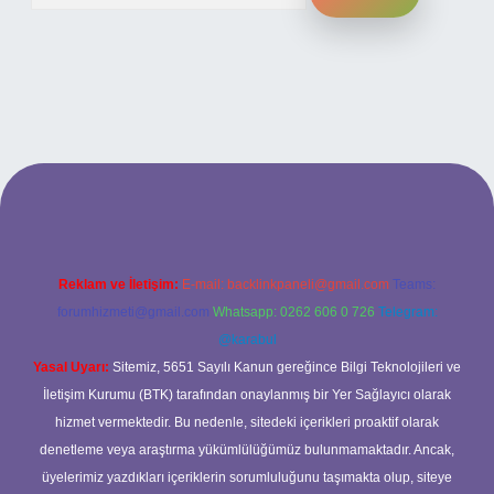
ilbet bahis sitesi
Reklam ve İletişim:
E-mail:
backlinkpaneli@gmail.com
Teams:
forumhizmeti@gmail.com
Whatsapp: 0262 606 0 726
Telegram:
@karabul
Yasal Uyarı:
Sitemiz, 5651 Sayılı Kanun gereğince Bilgi Teknolojileri ve
İletişim Kurumu (BTK) tarafından onaylanmış bir Yer Sağlayıcı olarak
hizmet vermektedir. Bu nedenle, sitedeki içerikleri proaktif olarak
denetleme veya araştırma yükümlülüğümüz bulunmamaktadır. Ancak,
üyelerimiz yazdıkları içeriklerin sorumluluğunu taşımakta olup, siteye