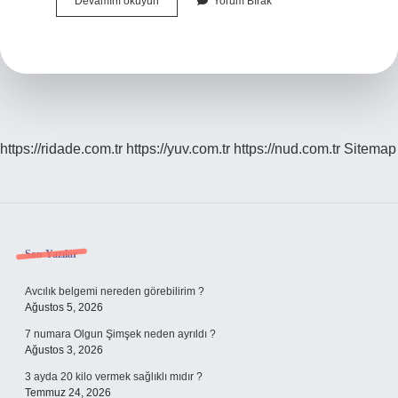
Beren
Devamını okuyun
Yorum Bırak
Saat
Bölüm
Başı
Ne
Kadar
Alıyor
https://ridade.com.tr
https://yuv.com.tr
https://nud.com.tr
Sitemap
Sidebar
Son Yazılar
Avcılık belgemi nereden görebilirim ?
Ağustos 5, 2026
7 numara Olgun Şimşek neden ayrıldı ?
Ağustos 3, 2026
3 ayda 20 kilo vermek sağlıklı mıdır ?
Temmuz 24, 2026