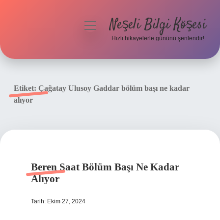
Neşeli Bilgi Köşesi
menüyü
aç
Hızlı hikayelerle gününü şenlendir!
Anasayfa
Gizlilik Politikası
Etiket:
Çağatay Ulusoy Gaddar bölüm başı ne kadar
alıyor
Yasal Uyarı
Hakkımızda
Beren Saat Bölüm Başı Ne Kadar
Alıyor
Tarih: Ekim 27, 2024