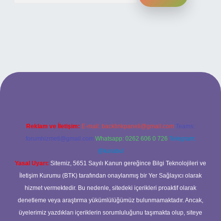
ilbet bahis sitesi
Reklam ve İletişim:
E-mail:
backlinkpaneli@gmail.com
Teams:
forumhizmeti@gmail.com
Whatsapp: 0262 606 0 726
Telegram:
@karabul
Yasal Uyarı:
Sitemiz, 5651 Sayılı Kanun gereğince Bilgi Teknolojileri ve
İletişim Kurumu (BTK) tarafından onaylanmış bir Yer Sağlayıcı olarak
hizmet vermektedir. Bu nedenle, sitedeki içerikleri proaktif olarak
denetleme veya araştırma yükümlülüğümüz bulunmamaktadır. Ancak,
üyelerimiz yazdıkları içeriklerin sorumluluğunu taşımakta olup, siteye