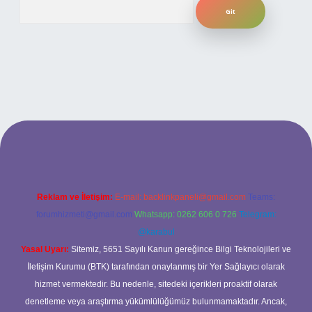
Arama
ilbet bahis sitesi
Reklam ve İletişim:
E-mail:
backlinkpaneli@gmail.com
Teams:
forumhizmeti@gmail.com
Whatsapp: 0262 606 0 726
Telegram:
@karabul
Yasal Uyarı:
Sitemiz, 5651 Sayılı Kanun gereğince Bilgi Teknolojileri ve
İletişim Kurumu (BTK) tarafından onaylanmış bir Yer Sağlayıcı olarak
hizmet vermektedir. Bu nedenle, sitedeki içerikleri proaktif olarak
denetleme veya araştırma yükümlülüğümüz bulunmamaktadır. Ancak,