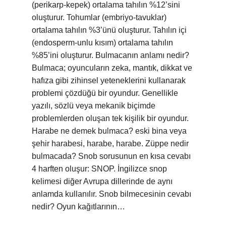
(perikarp-kepek) ortalama tahılın %12’sini
oluşturur. Tohumlar (embriyo-tavuklar)
ortalama tahılın %3’ünü oluşturur. Tahılın içi
(endosperm-unlu kısım) ortalama tahılın
%85’ini oluşturur. Bulmacanın anlamı nedir?
Bulmaca; oyuncuların zeka, mantık, dikkat ve
hafıza gibi zihinsel yeteneklerini kullanarak
problemi çözdüğü bir oyundur. Genellikle
yazılı, sözlü veya mekanik biçimde
problemlerden oluşan tek kişilik bir oyundur.
Harabe ne demek bulmaca? eski bina veya
şehir harabesi, harabe, harabe. Züppe nedir
bulmacada? Snob sorusunun en kısa cevabı
4 harften oluşur: SNOP. İngilizce snop
kelimesi diğer Avrupa dillerinde de aynı
anlamda kullanılır. Snob bilmecesinin cevabı
nedir? Oyun kağıtlarının…