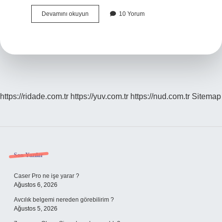
Habbe
Devamını okuyun
10 Yorum
Nedir
Bulmaca
https://ridade.com.tr
https://yuv.com.tr
https://nud.com.tr
Sitemap
Sidebar
Son Yazılar
Caser Pro ne işe yarar ?
Ağustos 6, 2026
Avcılık belgemi nereden görebilirim ?
Ağustos 5, 2026