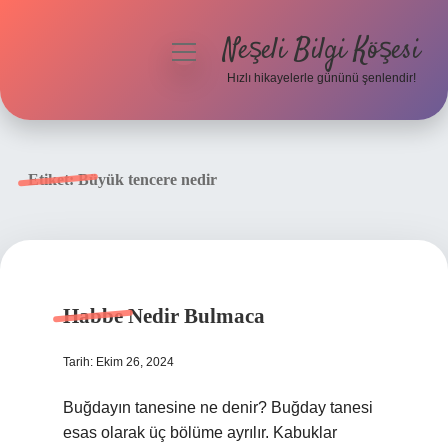
Neşeli Bilgi Köşesi
menüyü
aç
Hızlı hikayelerle gününü şenlendir!
Anasayfa
Gizlilik Politikası
Etiket:
Büyük tencere nedir
Yasal Uyarı
Hakkımızda
Habbe Nedir Bulmaca
Tarih: Ekim 26, 2024
Buğdayın tanesine ne denir? Buğday tanesi
esas olarak üç bölüme ayrılır. Kabuklar