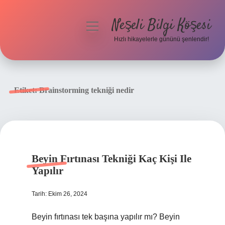
Neşeli Bilgi Köşesi
menüyü
aç
Hızlı hikayelerle gününü şenlendir!
Anasayfa
Gizlilik Politikası
Etiket:
Brainstorming tekniği nedir
Yasal Uyarı
Hakkımızda
Beyin Fırtınası Tekniği Kaç Kişi Ile
Yapılır
Tarih: Ekim 26, 2024
Beyin fırtınası tek başına yapılır mı? Beyin