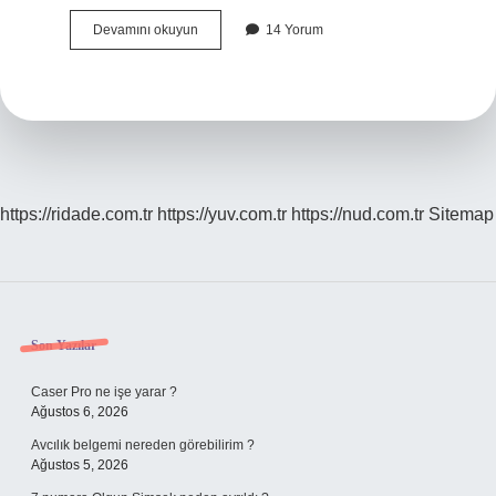
Beyin
Devamını okuyun
14 Yorum
Fırtınası
Tekniği
Kaç
Kişi
Ile
Yapılır
https://ridade.com.tr
https://yuv.com.tr
https://nud.com.tr
Sitemap
Sidebar
Son Yazılar
Caser Pro ne işe yarar ?
Ağustos 6, 2026
Avcılık belgemi nereden görebilirim ?
Ağustos 5, 2026