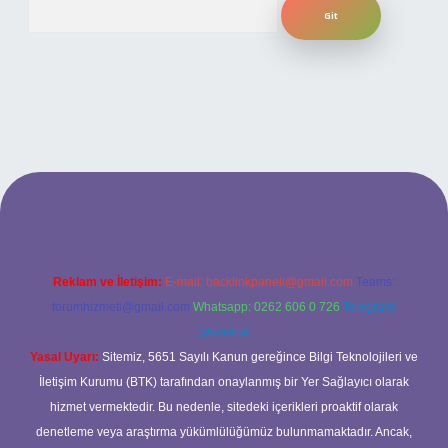
ilbet bahis sitesi
Reklam ve İletişim:
E-mail:
backlinkpaneli@gmail.com
Teams:
forumhizmeti@gmail.com
Whatsapp: 0262 606 0 726
Telegram:
@karabul
Yasal Uyarı:
Sitemiz, 5651 Sayılı Kanun gereğince Bilgi Teknolojileri ve
İletişim Kurumu (BTK) tarafından onaylanmış bir Yer Sağlayıcı olarak
hizmet vermektedir. Bu nedenle, sitedeki içerikleri proaktif olarak
denetleme veya araştırma yükümlülüğümüz bulunmamaktadır. Ancak,