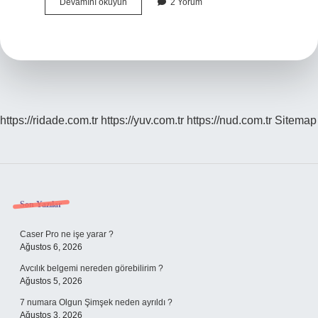
Kişiyi
Devamını okuyun
2 Yorum
Bloklamak
Ne
Demek
https://ridade.com.tr
https://yuv.com.tr
https://nud.com.tr
Sitemap
Sidebar
Son Yazılar
Caser Pro ne işe yarar ?
Ağustos 6, 2026
Avcılık belgemi nereden görebilirim ?
Ağustos 5, 2026
7 numara Olgun Şimşek neden ayrıldı ?
Ağustos 3, 2026