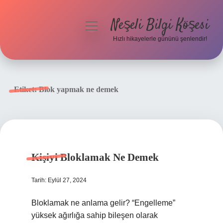
Neşeli Bilgi Köşesi
menüyü
aç
Hızlı hikayelerle gününü şenlendir!
Anasayfa
Gizlilik Politikası
Etiket:
Blok yapmak ne demek
Yasal Uyarı
Hakkımızda
Kişiyi Bloklamak Ne Demek
Tarih: Eylül 27, 2024
Bloklamak ne anlama gelir? “Engelleme”
yüksek ağırlığa sahip bileşen olarak