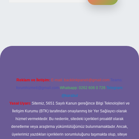
ilbet bahis sitesi
Reklam ve İletişim:
E-mail:
backlinkpaneli@gmail.com
Teams:
forumhizmeti@gmail.com
Whatsapp: 0262 606 0 726
Telegram:
@karabul
Yasal Uyarı:
Sitemiz, 5651 Sayılı Kanun gereğince Bilgi Teknolojileri ve
İletişim Kurumu (BTK) tarafından onaylanmış bir Yer Sağlayıcı olarak
hizmet vermektedir. Bu nedenle, sitedeki içerikleri proaktif olarak
denetleme veya araştırma yükümlülüğümüz bulunmamaktadır. Ancak,
üyelerimiz yazdıkları içeriklerin sorumluluğunu taşımakta olup, siteye