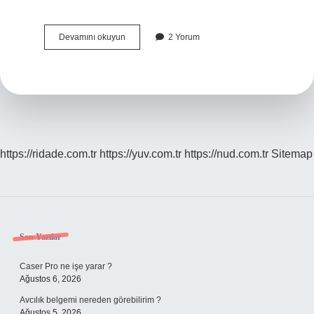
Bisiklet
Devamını okuyun
2 Yorum
Aerobik
Mi
https://ridade.com.tr
https://yuv.com.tr
https://nud.com.tr
Sitemap
Sidebar
Son Yazılar
Caser Pro ne işe yarar ?
Ağustos 6, 2026
Avcılık belgemi nereden görebilirim ?
Ağustos 5, 2026