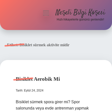
Neşeli Bilgi Köşesi
menüyü
aç
Hızlı hikayelerle gününü şenlendir!
Anasayfa
Gizlilik Politikası
Etiket:
Bisiklet sürmek aktivite midir
Yasal Uyarı
Hakkımızda
Bisiklet Aerobik Mi
Tarih: Eylül 24, 2024
Bisiklet sürmek spora girer mi? Spor
salonunda veya evde antrenman yapmak