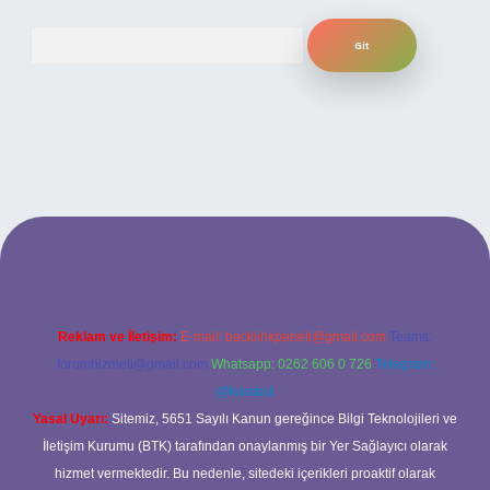
Arama
ilbet bahis sitesi
Reklam ve İletişim:
E-mail:
backlinkpaneli@gmail.com
Teams:
forumhizmeti@gmail.com
Whatsapp: 0262 606 0 726
Telegram:
@karabul
Yasal Uyarı:
Sitemiz, 5651 Sayılı Kanun gereğince Bilgi Teknolojileri ve
İletişim Kurumu (BTK) tarafından onaylanmış bir Yer Sağlayıcı olarak
hizmet vermektedir. Bu nedenle, sitedeki içerikleri proaktif olarak