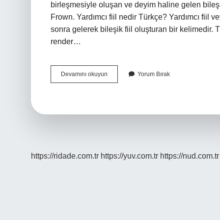
birleşmesiyle oluşan ve deyim haline gelen bileşi
Frown. Yardımcı fiil nedir Türkçe? Yardımcı fiil ve
sonra gelerek bileşik fiil oluşturan bir kelimedir. T
render…
Basit
Devamını okuyun
Yorum Bırak
Fiil
Nedir
Vikipedi
https://ridade.com.tr
https://yuv.com.tr
https://nud.com.tr