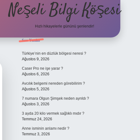
Neşeli Bilgi Köşesi
Hızlı hikayelerle gününü şenlendir!
Sidebar
Son Yazılar
ilbet bahis sitesi
Türkiye’nin en düzlük bölgesi neresi ?
Ağustos 9, 2026
Caser Pro ne işe yarar ?
Ağustos 6, 2026
Avcılık belgemi nereden görebilirim ?
Ağustos 5, 2026
7 numara Olgun Şimşek neden ayrıldı ?
Ağustos 3, 2026
3 ayda 20 kilo vermek sağlıklı mıdır ?
Temmuz 24, 2026
Anne isminin anlamı nedir ?
Temmuz 3, 2026