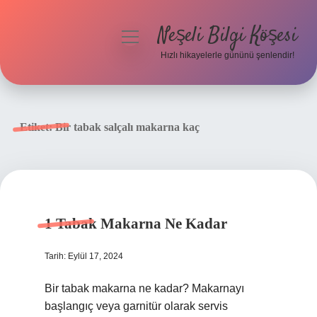
Neşeli Bilgi Köşesi
menüyü
aç
Hızlı hikayelerle gününü şenlendir!
Anasayfa
Gizlilik Politikası
Etiket:
Bir tabak salçalı makarna kaç
Yasal Uyarı
Hakkımızda
1 Tabak Makarna Ne Kadar
Tarih: Eylül 17, 2024
Bir tabak makarna ne kadar? Makarnayı
başlangıç ​​veya garnitür olarak servis