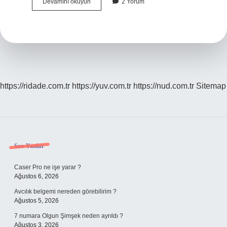
1
Devamını okuyun
2 Yorum
Tabak
Makarna
Ne
Kadar
https://ridade.com.tr
https://yuv.com.tr
https://nud.com.tr
Sitemap
Sidebar
Son Yazılar
Caser Pro ne işe yarar ?
Ağustos 6, 2026
Avcılık belgemi nereden görebilirim ?
Ağustos 5, 2026
7 numara Olgun Şimşek neden ayrıldı ?
Ağustos 3, 2026