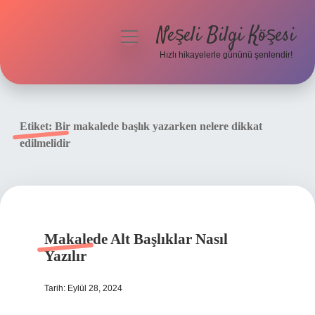
Neşeli Bilgi Köşesi
menüyü
aç
Hızlı hikayelerle gününü şenlendir!
Anasayfa
Gizlilik Politikası
Etiket:
Bir makalede başlık yazarken nelere dikkat
edilmelidir
Yasal Uyarı
Hakkımızda
Makalede Alt Başlıklar Nasıl
Yazılır
Tarih: Eylül 28, 2024