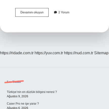
Makalede
Devamını okuyun
2 Yorum
Alt
Başlıklar
Nasıl
Yazılır
https://ridade.com.tr
https://yuv.com.tr
https://nud.com.tr
Sitemap
Sidebar
Son Yazılar
Türkiye’nin en düzlük bölgesi neresi ?
Ağustos 9, 2026
Caser Pro ne işe yarar ?
Ağustos 6, 2026