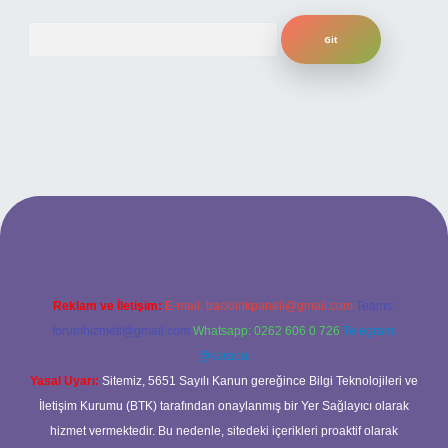
Arama
ilbet bahis sitesi
Reklam ve İletişim:
E-mail:
backlinkpaneli@gmail.com
Teams:
forumhizmeti@gmail.com
Whatsapp: 0262 606 0 726
Telegram:
@karabul
Yasal Uyarı:
Sitemiz, 5651 Sayılı Kanun gereğince Bilgi Teknolojileri ve
İletişim Kurumu (BTK) tarafından onaylanmış bir Yer Sağlayıcı olarak
hizmet vermektedir. Bu nedenle, sitedeki içerikleri proaktif olarak