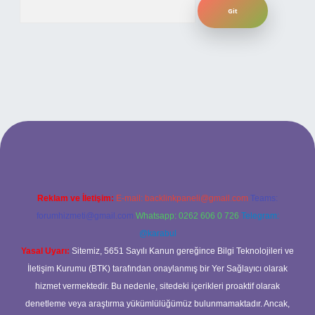
ilbet bahis sitesi
Reklam ve İletişim:
E-mail:
backlinkpaneli@gmail.com
Teams:
forumhizmeti@gmail.com
Whatsapp: 0262 606 0 726
Telegram:
@karabul
Yasal Uyarı:
Sitemiz, 5651 Sayılı Kanun gereğince Bilgi Teknolojileri ve
İletişim Kurumu (BTK) tarafından onaylanmış bir Yer Sağlayıcı olarak
hizmet vermektedir. Bu nedenle, sitedeki içerikleri proaktif olarak
denetleme veya araştırma yükümlülüğümüz bulunmamaktadır. Ancak,