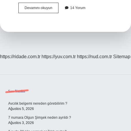
Beyin
Devamını okuyun
14 Yorum
Fırtınası
Tekniği
Kaç
Kişi
Ile
Yapılır
https://ridade.com.tr
https://yuv.com.tr
https://nud.com.tr
Sitemap
Sidebar
Son Yazılar
Avcılık belgemi nereden görebilirim ?
Ağustos 5, 2026
7 numara Olgun Şimşek neden ayrıldı ?
Ağustos 3, 2026