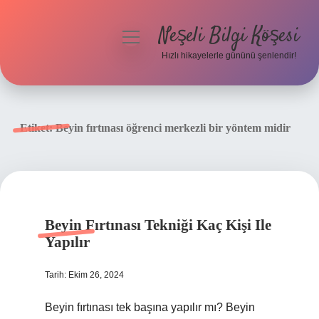
Neşeli Bilgi Köşesi
menüyü
aç
Hızlı hikayelerle gününü şenlendir!
Anasayfa
Gizlilik Politikası
Etiket:
Beyin fırtınası öğrenci merkezli bir yöntem midir
Yasal Uyarı
Hakkımızda
Beyin Fırtınası Tekniği Kaç Kişi Ile
Yapılır
Tarih: Ekim 26, 2024
Beyin fırtınası tek başına yapılır mı? Beyin