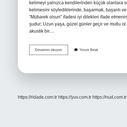
kelimeyi yalnızca kendilerinden küçük olanlara sö
kelimesini söylediklerinde, başarmak, başarılı 
“Mübarek olsun” ifadesi iyi dilekleri ifade etmenin
şudur; Uzun yaşa, güzel günler geçir ve mutlu o
akustik bir…
Berhudar
Devamını okuyun
Yorum Bırak
Olmak
Ne
Demektir
https://ridade.com.tr
https://yuv.com.tr
https://nud.com.tr