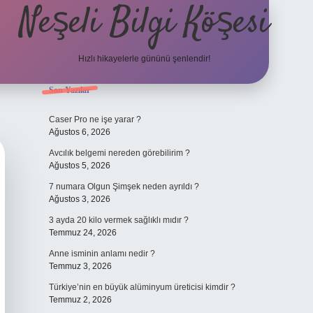
Neşeli Bilgi Köşesi
Hızlı hikayelerle gününü şenlendir!
Sidebar
Son Yazılar
ilbet bahis sitesi
Caser Pro ne işe yarar ?
Ağustos 6, 2026
Avcılık belgemi nereden görebilirim ?
Ağustos 5, 2026
7 numara Olgun Şimşek neden ayrıldı ?
Ağustos 3, 2026
3 ayda 20 kilo vermek sağlıklı mıdır ?
Temmuz 24, 2026
Anne isminin anlamı nedir ?
Temmuz 3, 2026
Türkiye’nin en büyük alüminyum üreticisi kimdir ?
Temmuz 2, 2026