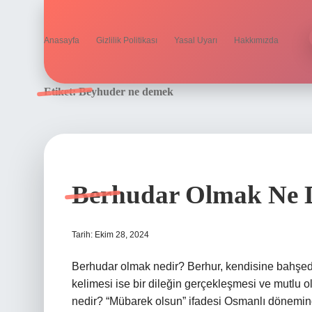
Anasayfa
Gizlilik Politikası
Yasal Uyarı
Hakkımızda
Etiket:
Beyhuder ne demek
Berhudar Olmak Ne 
Tarih: Ekim 28, 2024
Berhudar olmak nedir? Berhur, kendisine bahşed
kelimesi ise bir dileğin gerçekleşmesi ve mutlu
nedir? “Mübarek olsun” ifadesi Osmanlı döneminde