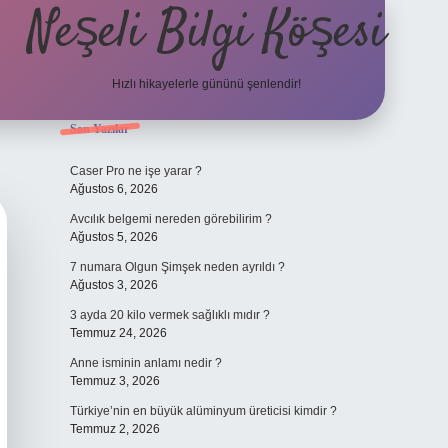
Neşeli Bilgi Köşesi
Hızlı hikayelerle gününü şenlendir!
Sidebar
Son Yazılar
ilbet bahis sitesi
Caser Pro ne işe yarar ?
Ağustos 6, 2026
Avcılık belgemi nereden görebilirim ?
Ağustos 5, 2026
7 numara Olgun Şimşek neden ayrıldı ?
Ağustos 3, 2026
3 ayda 20 kilo vermek sağlıklı mıdır ?
Temmuz 24, 2026
Anne isminin anlamı nedir ?
Temmuz 3, 2026
Türkiye’nin en büyük alüminyum üreticisi kimdir ?
Temmuz 2, 2026