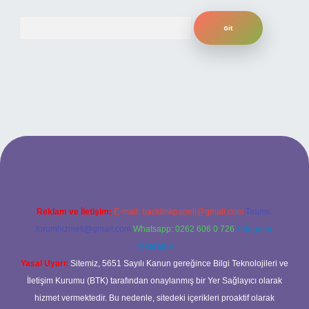
Arama
i
Reklam ve İletişim:
E-mail:
backlinkpaneli@gmail.com
Teams:
forumhizmeti@gmail.com
Whatsapp: 0262 606 0 726
Telegram:
@karabul
Yasal Uyarı:
Sitemiz, 5651 Sayılı Kanun gereğince Bilgi Teknolojileri ve
İletişim Kurumu (BTK) tarafından onaylanmış bir Yer Sağlayıcı olarak
hizmet vermektedir. Bu nedenle, sitedeki içerikleri proaktif olarak