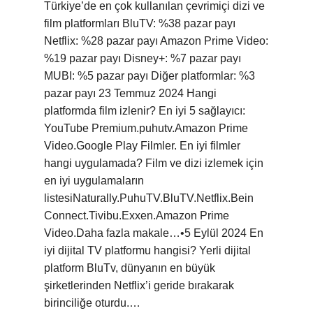
Türkiye’de en çok kullanılan çevrimiçi dizi ve
film platformları BluTV: %38 pazar payı
Netflix: %28 pazar payı Amazon Prime Video:
%19 pazar payı Disney+: %7 pazar payı
MUBI: %5 pazar payı Diğer platformlar: %3
pazar payı 23 Temmuz 2024 Hangi
platformda film izlenir? En iyi 5 sağlayıcı:
YouTube Premium.puhutv.Amazon Prime
Video.Google Play Filmler. En iyi filmler
hangi uygulamada? Film ve dizi izlemek için
en iyi uygulamaların
listesiNaturally.PuhuTV.BluTV.Netflix.Bein
Connect.Tivibu.Exxen.Amazon Prime
Video.Daha fazla makale…•5 Eylül 2024 En
iyi dijital TV platformu hangisi? Yerli dijital
platform BluTv, dünyanın en büyük
şirketlerinden Netflix’i geride bırakarak
birinciliğe oturdu.…