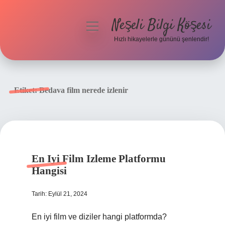
Neşeli Bilgi Köşesi
menüyü
aç
Hızlı hikayelerle gününü şenlendir!
Anasayfa
Gizlilik Politikası
Etiket:
Bedava film nerede izlenir
Yasal Uyarı
Hakkımızda
En Iyi Film Izleme Platformu
Hangisi
Tarih: Eylül 21, 2024
En iyi film ve diziler hangi platformda?