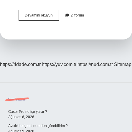
En
Devamını okuyun
2 Yorum
Iyi
Film
Izleme
Platformu
Hangisi
https://ridade.com.tr
https://yuv.com.tr
https://nud.com.tr
Sitemap
Sidebar
Son Yazılar
Caser Pro ne işe yarar ?
Ağustos 6, 2026
Avcılık belgemi nereden görebilirim ?
Ağustos 5, 2026