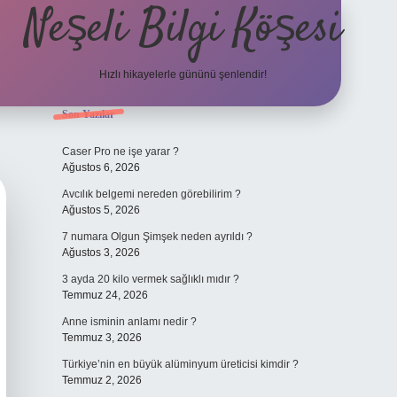
Neşeli Bilgi Köşesi
Hızlı hikayelerle gününü şenlendir!
Sidebar
Son Yazılar
ilbet bahis sitesi
Caser Pro ne işe yarar ?
Ağustos 6, 2026
Avcılık belgemi nereden görebilirim ?
Ağustos 5, 2026
7 numara Olgun Şimşek neden ayrıldı ?
Ağustos 3, 2026
3 ayda 20 kilo vermek sağlıklı mıdır ?
Temmuz 24, 2026
Anne isminin anlamı nedir ?
Temmuz 3, 2026
Türkiye’nin en büyük alüminyum üreticisi kimdir ?
Temmuz 2, 2026