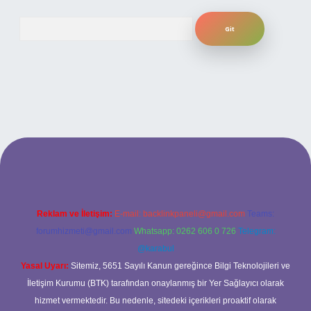
Arama
ilbet bahis sitesi
Reklam ve İletişim:
E-mail:
backlinkpaneli@gmail.com
Teams:
forumhizmeti@gmail.com
Whatsapp: 0262 606 0 726
Telegram:
@karabul
Yasal Uyarı:
Sitemiz, 5651 Sayılı Kanun gereğince Bilgi Teknolojileri ve
İletişim Kurumu (BTK) tarafından onaylanmış bir Yer Sağlayıcı olarak
hizmet vermektedir. Bu nedenle, sitedeki içerikleri proaktif olarak