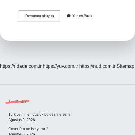
Bayrak
Devamını okuyun
Yorum Bırak
Onayı
Nedir
https://ridade.com.tr
https://yuv.com.tr
https://nud.com.tr
Sitemap
Sidebar
Son Yazılar
Türkiye’nin en düzlük bölgesi neresi ?
Ağustos 9, 2026
Caser Pro ne işe yarar ?
Ağustos 6, 2026