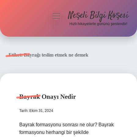
Neşeli Bilgi Köşesi
menüyü
aç
Hızlı hikayelerle gününü şenlendir!
Anasayfa
Gizlilik Politikası
Etiket:
Bayrağı teslim etmek ne demek
Yasal Uyarı
Hakkımızda
Bayrak Onayı Nedir
Tarih: Ekim 31, 2024
Bayrak formasyonu sonrası ne olur? Bayrak
formasyonu herhangi bir şekilde