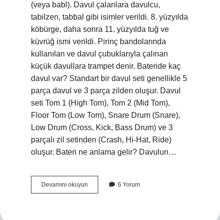
(veya babl). Davul çalanlara davulcu,
tabilzen, tabbal gibi isimler verildi. 8. yüzyılda
köbürge, daha sonra 11. yüzyılda tuğ ve
küvrüğ ismi verildi. Pirinç bandolarında
kullanılan ve davul çubuklarıyla çalınan
küçük davullara trampet denir. Bateride kaç
davul var? Standart bir davul seti genellikle 5
parça davul ve 3 parça zilden oluşur. Davul
seti Tom 1 (High Tom), Tom 2 (Mid Tom),
Floor Tom (Low Tom), Snare Drum (Snare),
Low Drum (Cross, Kick, Bass Drum) ve 3
parçalı zil setinden (Crash, Hi-Hat, Ride)
oluşur. Bateri ne anlama gelir? Davulun…
Davul
Devamını okuyun
6 Yorum
Ve
Bateri
Aynı
Mı