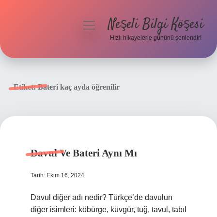
Neşeli Bilgi Köşesi
menüyü
aç
Hızlı hikayelerle gününü şenlendir!
Anasayfa
Gizlilik Politikası
Etiket:
Bateri kaç ayda öğrenilir
Yasal Uyarı
Hakkımızda
Davul Ve Bateri Aynı Mı
Tarih: Ekim 16, 2024
Davul diğer adı nedir? Türkçe’de davulun
diğer isimleri: köbürge, küvgür, tuğ, tavul, tabıl