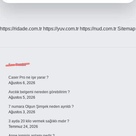
https://ridade.com.tr
https://yuv.com.tr
https://nud.com.tr
Sitemap
Sidebar
Son Yazılar
Caser Pro ne işe yarar ?
Ağustos 6, 2026
Avcılık belgemi nereden görebilirim ?
Ağustos 5, 2026
7 numara Olgun Şimşek neden ayrıldı ?
Ağustos 3, 2026
3 ayda 20 kilo vermek sağlıklı mıdır ?
Temmuz 24, 2026
Anne isminin anlamı nedir ?