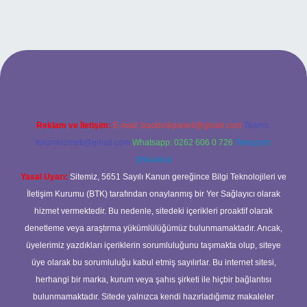
ilbet bahis sitesi
Reklam ve İletişim:
E-mail:
backlinkpaneli@gmail.com
Teams:
forumhizmeti@gmail.com
Whatsapp: 0262 606 0 726
Telegram:
@karabul
Yasal Uyarı:
Sitemiz, 5651 Sayılı Kanun gereğince Bilgi Teknolojileri ve
İletişim Kurumu (BTK) tarafından onaylanmış bir Yer Sağlayıcı olarak
hizmet vermektedir. Bu nedenle, sitedeki içerikleri proaktif olarak
denetleme veya araştırma yükümlülüğümüz bulunmamaktadır. Ancak,
üyelerimiz yazdıkları içeriklerin sorumluluğunu taşımakta olup, siteye
üye olarak bu sorumluluğu kabul etmiş sayılırlar. Bu internet sitesi,
herhangi bir marka, kurum veya şahıs şirketi ile hiçbir bağlantısı
bulunmamaktadır. Sitede yalnızca kendi hazırladığımız makaleler