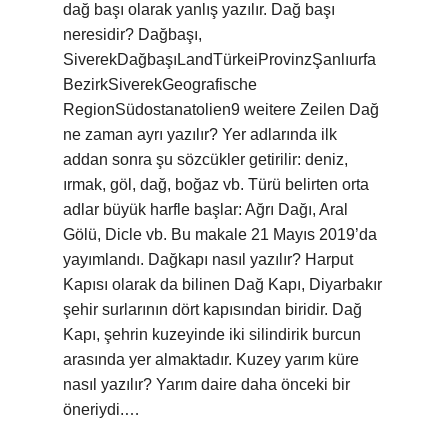
dağ başı olarak yanlış yazılır. Dağ başı
neresidir? Dağbaşı,
SiverekDağbaşıLandTürkeiProvinzŞanlıurfa
BezirkSiverekGeografische
RegionSüdostanatolien9 weitere Zeilen Dağ
ne zaman ayrı yazılır? Yer adlarında ilk
addan sonra şu sözcükler getirilir: deniz,
ırmak, göl, dağ, boğaz vb. Türü belirten orta
adlar büyük harfle başlar: Ağrı Dağı, Aral
Gölü, Dicle vb. Bu makale 21 Mayıs 2019’da
yayımlandı. Dağkapı nasıl yazılır? Harput
Kapısı olarak da bilinen Dağ Kapı, Diyarbakır
şehir surlarının dört kapısından biridir. Dağ
Kapı, şehrin kuzeyinde iki silindirik burcun
arasında yer almaktadır. Kuzey yarım küre
nasıl yazılır? Yarım daire daha önceki bir
öneriydi.…