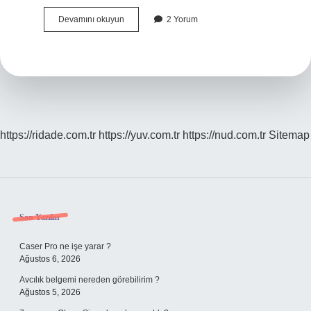
Dağ
Devamını okuyun
2 Yorum
Başı
Ayrı
Mı
https://ridade.com.tr
https://yuv.com.tr
https://nud.com.tr
Sitemap
Sidebar
Son Yazılar
Caser Pro ne işe yarar ?
Ağustos 6, 2026
Avcılık belgemi nereden görebilirim ?
Ağustos 5, 2026