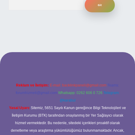
Arama
ilbet bahis sitesi
Reklam ve İletişim:
E-mail:
backlinkpaneli@gmail.com
Teams:
forumhizmeti@gmail.com
Whatsapp: 0262 606 0 726
Telegram:
@karabul
Yasal Uyarı:
Sitemiz, 5651 Sayılı Kanun gereğince Bilgi Teknolojileri ve
İletişim Kurumu (BTK) tarafından onaylanmış bir Yer Sağlayıcı olarak
hizmet vermektedir. Bu nedenle, sitedeki içerikleri proaktif olarak
denetleme veya araştırma yükümlülüğümüz bulunmamaktadır. Ancak,