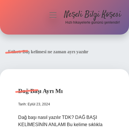
Neşeli Bilgi Köşesi
menüyü
aç
Hızlı hikayelerle gününü şenlendir!
Anasayfa
Gizlilik Politikası
Etiket:
Baş kelimesi ne zaman ayrı yazılır
Yasal Uyarı
Hakkımızda
Dağ Başı Ayrı Mı
Tarih: Eylül 23, 2024
Dağ başı nasıl yazılır TDK? DAĞ BAŞI
KELİMESİNİN ANLAMI Bu kelime sıklıkla