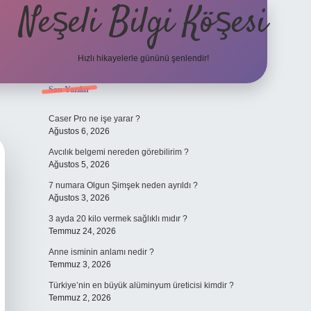
Neşeli Bilgi Köşesi
Hızlı hikayelerle gününü şenlendir!
Sidebar
Son Yazılar
ilbet bahis sitesi
Caser Pro ne işe yarar ?
Ağustos 6, 2026
Avcılık belgemi nereden görebilirim ?
Ağustos 5, 2026
7 numara Olgun Şimşek neden ayrıldı ?
Ağustos 3, 2026
3 ayda 20 kilo vermek sağlıklı mıdır ?
Temmuz 24, 2026
Anne isminin anlamı nedir ?
Temmuz 3, 2026
Türkiye’nin en büyük alüminyum üreticisi kimdir ?
Temmuz 2, 2026