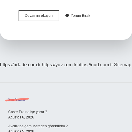
Baharat
Devamını okuyun
Yorum Bırak
Kaşıntısı
Nasıl
Geçer
https://ridade.com.tr
https://yuv.com.tr
https://nud.com.tr
Sitemap
Sidebar
Son Yazılar
Caser Pro ne işe yarar ?
Ağustos 6, 2026
Avcılık belgemi nereden görebilirim ?
Ağustos 5, 2026