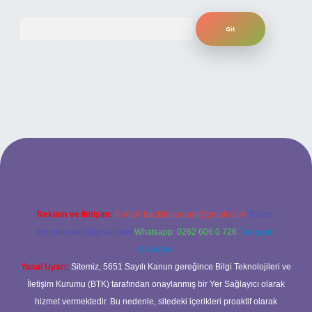
Arama
ilbet bahis sitesi
Reklam ve İletişim:
E-mail:
backlinkpaneli@gmail.com
Teams:
forumhizmeti@gmail.com
Whatsapp: 0262 606 0 726
Telegram:
@karabul
Yasal Uyarı:
Sitemiz, 5651 Sayılı Kanun gereğince Bilgi Teknolojileri ve
İletişim Kurumu (BTK) tarafından onaylanmış bir Yer Sağlayıcı olarak
hizmet vermektedir. Bu nedenle, sitedeki içerikleri proaktif olarak