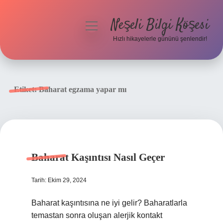
Neşeli Bilgi Köşesi
menüyü
aç
Hızlı hikayelerle gününü şenlendir!
Anasayfa
Gizlilik Politikası
Etiket:
Baharat egzama yapar mı
Yasal Uyarı
Hakkımızda
Baharat Kaşıntısı Nasıl Geçer
Tarih: Ekim 29, 2024
Baharat kaşıntısına ne iyi gelir? Baharatlarla
temastan sonra oluşan alerjik kontakt