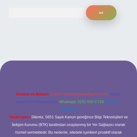
Arama
i
Reklam ve İletişim:
E-mail:
backlinkpaneli@gmail.com
Teams:
forumhizmeti@gmail.com
Whatsapp: 0262 606 0 726
Telegram:
@karabul
Yasal Uyarı:
Sitemiz, 5651 Sayılı Kanun gereğince Bilgi Teknolojileri ve
İletişim Kurumu (BTK) tarafından onaylanmış bir Yer Sağlayıcı olarak
hizmet vermektedir. Bu nedenle, sitedeki içerikleri proaktif olarak