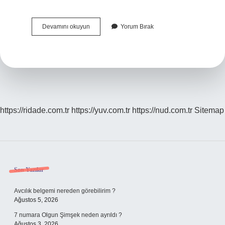
Azat
Devamını okuyun
Yorum Bırak
Eş
Anlamlısı
Nedir
https://ridade.com.tr
https://yuv.com.tr
https://nud.com.tr
Sitemap
Sidebar
Son Yazılar
Avcılık belgemi nereden görebilirim ?
Ağustos 5, 2026
7 numara Olgun Şimşek neden ayrıldı ?
Ağustos 3, 2026