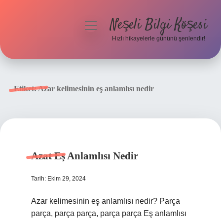
Neşeli Bilgi Köşesi
menüyü
aç
Hızlı hikayelerle gününü şenlendir!
Anasayfa
Gizlilik Politikası
Etiket:
Azar kelimesinin eş anlamlısı nedir
Yasal Uyarı
Hakkımızda
Azat Eş Anlamlısı Nedir
Tarih: Ekim 29, 2024
Azar kelimesinin eş anlamlısı nedir? Parça
parça, parça parça, parça parça Eş anlamlısı