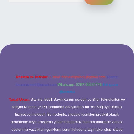
i
Reklam ve İletişim:
E-mail:
backlinkpaneli@gmail.com
Teams:
forumhizmeti@gmail.com
Whatsapp: 0262 606 0 726
Telegram:
@karabul
Yasal Uyarı:
Sitemiz, 5651 Sayılı Kanun gereğince Bilgi Teknolojileri ve
İletişim Kurumu (BTK) tarafından onaylanmış bir Yer Sağlayıcı olarak
hizmet vermektedir. Bu nedenle, sitedeki içerikleri proaktif olarak
denetleme veya araştırma yükümlülüğümüz bulunmamaktadır. Ancak,
üyelerimiz yazdıkları içeriklerin sorumluluğunu taşımakta olup, siteye