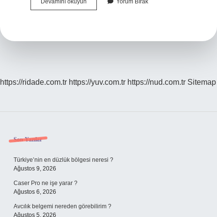
Ay
Devamını okuyun
Yorum Bırak
Takvimi
Ne
Işe
Yarar
https://ridade.com.tr
https://yuv.com.tr
https://nud.com.tr
Sitemap
Sidebar
Son Yazılar
Türkiye’nin en düzlük bölgesi neresi ?
Ağustos 9, 2026
Caser Pro ne işe yarar ?
Ağustos 6, 2026
Avcılık belgemi nereden görebilirim ?
Ağustos 5, 2026