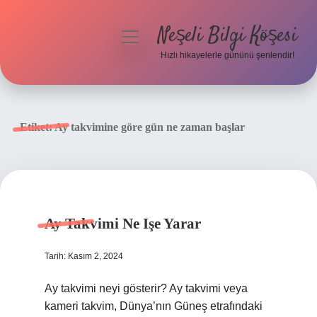
Neşeli Bilgi Köşesi
menüyü
aç
Hızlı hikayelerle gününü şenlendir!
Anasayfa
Gizlilik Politikası
Etiket:
Ay takvimine göre gün ne zaman başlar
Yasal Uyarı
Hakkımızda
Ay Takvimi Ne Işe Yarar
Tarih: Kasım 2, 2024
Ay takvimi neyi gösterir? Ay takvimi veya
kameri takvim, Dünya’nın Güneş etrafındaki