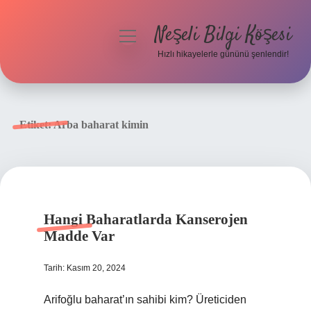
Neşeli Bilgi Köşesi
menüyü
aç
Hızlı hikayelerle gününü şenlendir!
Anasayfa
Gizlilik Politikası
Etiket:
Arba baharat kimin
Yasal Uyarı
Hakkımızda
Hangi Baharatlarda Kanserojen
Madde Var
Tarih: Kasım 20, 2024
Arifoğlu baharat’ın sahibi kim? Üreticiden