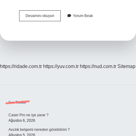
Hangi
Devamını okuyun
Yorum Bırak
Baharatlarda
Kanserojen
Madde
Var
https://ridade.com.tr
https://yuv.com.tr
https://nud.com.tr
Sitemap
Sidebar
Son Yazılar
Caser Pro ne işe yarar ?
Ağustos 6, 2026
Avcılık belgemi nereden görebilirim ?
Ağustos 5, 2026