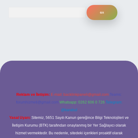
Arama
ilbet bahis sitesi
Reklam ve İletişim:
E-mail:
backlinkpaneli@gmail.com
Teams:
forumhizmeti@gmail.com
Whatsapp: 0262 606 0 726
Telegram:
@karabul
Yasal Uyarı:
Sitemiz, 5651 Sayılı Kanun gereğince Bilgi Teknolojileri ve
İletişim Kurumu (BTK) tarafından onaylanmış bir Yer Sağlayıcı olarak
hizmet vermektedir. Bu nedenle, sitedeki içerikleri proaktif olarak