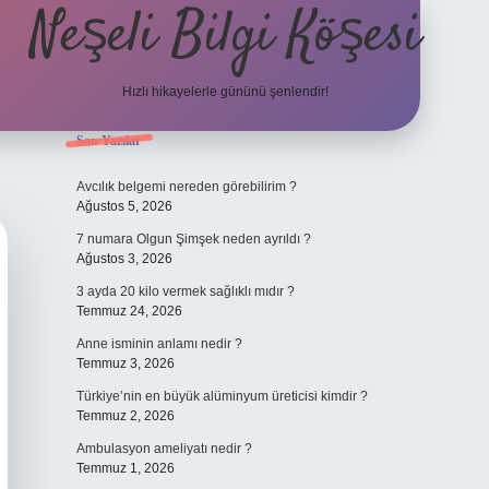
Neşeli Bilgi Köşesi
Hızlı hikayelerle gününü şenlendir!
Sidebar
Son Yazılar
ilbet bahis sitesi
Avcılık belgemi nereden görebilirim ?
Ağustos 5, 2026
7 numara Olgun Şimşek neden ayrıldı ?
Ağustos 3, 2026
3 ayda 20 kilo vermek sağlıklı mıdır ?
Temmuz 24, 2026
Anne isminin anlamı nedir ?
Temmuz 3, 2026
Türkiye’nin en büyük alüminyum üreticisi kimdir ?
Temmuz 2, 2026
Ambulasyon ameliyatı nedir ?
Temmuz 1, 2026