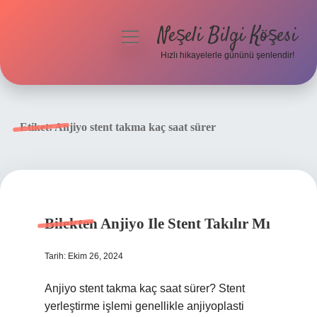
Neşeli Bilgi Köşesi
menüyü
aç
Hızlı hikayelerle gününü şenlendir!
Anasayfa
Gizlilik Politikası
Etiket:
Anjiyo stent takma kaç saat sürer
Yasal Uyarı
Hakkımızda
Bilekten Anjiyo Ile Stent Takılır Mı
Tarih: Ekim 26, 2024
Anjiyo stent takma kaç saat sürer? Stent
yerleştirme işlemi genellikle anjiyoplasti