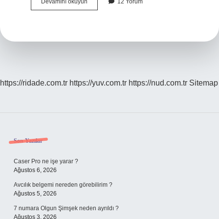
Bilekten
Devamını okuyun
12 Yorum
Anjiyo
Ile
Stent
Takılır
Mı
https://ridade.com.tr
https://yuv.com.tr
https://nud.com.tr
Sitemap
Sidebar
Son Yazılar
Caser Pro ne işe yarar ?
Ağustos 6, 2026
Avcılık belgemi nereden görebilirim ?
Ağustos 5, 2026
7 numara Olgun Şimşek neden ayrıldı ?
Ağustos 3, 2026