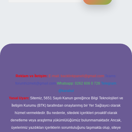
ilbet bahis sitesi
Reklam ve İletişim:
E-mail:
backlinkpaneli@gmail.com
Teams:
forumhizmeti@gmail.com
Whatsapp: 0262 606 0 726
Telegram:
@karabul
Yasal Uyarı:
Sitemiz, 5651 Sayılı Kanun gereğince Bilgi Teknolojileri ve
İletişim Kurumu (BTK) tarafından onaylanmış bir Yer Sağlayıcı olarak
hizmet vermektedir. Bu nedenle, sitedeki içerikleri proaktif olarak
denetleme veya araştırma yükümlülüğümüz bulunmamaktadır. Ancak,
üyelerimiz yazdıkları içeriklerin sorumluluğunu taşımakta olup, siteye