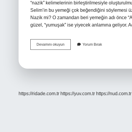
“nazik” kelimelerinin birleştirilmesiyle oluşturul
Selim’in bu yemeği çok beğendiğini söylemesi üzer
Nazik mi? O zamandan beri yemeğin adı önce “Ala
güzel, “yumuşak” ise yiyecek anlamına geliyor. A
Ali
Devamını okuyun
Yorum Bırak
Nazik
Diğer
Adı
Nedir
https://ridade.com.tr
https://yuv.com.tr
https://nud.com.tr