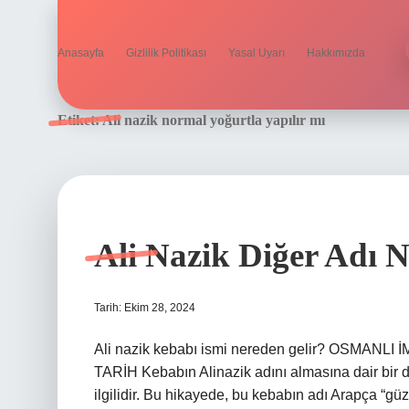
Anasayfa
Gizlilik Politikası
Yasal Uyarı
Hakkımızda
Etiket:
Ali nazik normal yoğurtla yapılır mı
Ali Nazik Diğer Adı N
Tarih: Ekim 28, 2024
Ali nazik kebabı ismi nereden gelir? OSM
TARİH Kebabın Alinazik adını almasına dair bir 
ilgilidir. Bu hikayede, bu kebabın adı Arapça “g