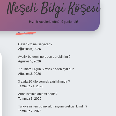
Neşeli Bilgi Köşesi
Hızlı hikayelerle gününü şenlendir!
Sidebar
Son Yazılar
ilbet bahis sitesi
Caser Pro ne işe yarar ?
Ağustos 6, 2026
Avcılık belgemi nereden görebilirim ?
Ağustos 5, 2026
7 numara Olgun Şimşek neden ayrıldı ?
Ağustos 3, 2026
3 ayda 20 kilo vermek sağlıklı mıdır ?
Temmuz 24, 2026
Anne isminin anlamı nedir ?
Temmuz 3, 2026
Türkiye’nin en büyük alüminyum üreticisi kimdir ?
Temmuz 2, 2026