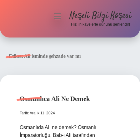
Neşeli Bilgi Köşesi
menüyü
aç
Hızlı hikayelerle gününü şenlendir!
Anasayfa
Gizlilik Politikası
Etiket:
Ali isminde şehzade var mı
Yasal Uyarı
Hakkımızda
Osmanlıca Ali Ne Demek
Tarih: Aralık 11, 2024
Osmanlıda Ali ne demek? Osmanlı
İmparatorluğu, Bab-ı Ali tarafından