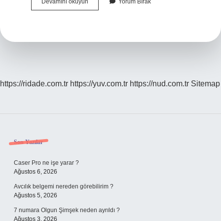
Osmanlıca
Devamını okuyun
Yorum Bırak
Ali
Ne
Demek
https://ridade.com.tr
https://yuv.com.tr
https://nud.com.tr
Sitemap
Sidebar
Son Yazılar
Caser Pro ne işe yarar ?
Ağustos 6, 2026
Avcılık belgemi nereden görebilirim ?
Ağustos 5, 2026
7 numara Olgun Şimşek neden ayrıldı ?
Ağustos 3, 2026