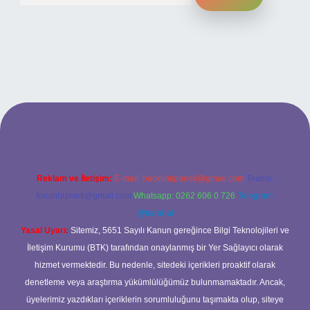
 bahis sitesi
Reklam ve İletişim:
E-mail:
backlinkpaneli@gmail.com
Teams:
forumhizmeti@gmail.com
Whatsapp: 0262 606 0 726
Telegram:
@karabul
Yasal Uyarı:
Sitemiz, 5651 Sayılı Kanun gereğince Bilgi Teknolojileri ve
İletişim Kurumu (BTK) tarafından onaylanmış bir Yer Sağlayıcı olarak
hizmet vermektedir. Bu nedenle, sitedeki içerikleri proaktif olarak
denetleme veya araştırma yükümlülüğümüz bulunmamaktadır. Ancak,
üyelerimiz yazdıkları içeriklerin sorumluluğunu taşımakta olup, siteye