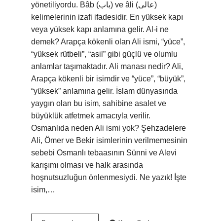
yönetiliyordu. Bâb (باب) ve âli (عالی)
kelimelerinin izafi ifadesidir. En yüksek kapı
veya yüksek kapı anlamına gelir. Al-i ne
demek? Arapça kökenli olan Ali ismi, “yüce”,
“yüksek rütbeli”, “asil” gibi güçlü ve olumlu
anlamlar taşımaktadır. Ali manası nedir? Ali,
Arapça kökenli bir isimdir ve “yüce”, “büyük”,
“yüksek” anlamına gelir. İslam dünyasında
yaygın olan bu isim, sahibine asalet ve
büyüklük atfetmek amacıyla verilir.
Osmanlıda neden Ali ismi yok? Şehzadelere
Ali, Ömer ve Bekir isimlerinin verilmemesinin
sebebi Osmanlı tebaasının Sünni ve Alevi
karışımı olması ve halk arasında
hoşnutsuzluğun önlenmesiydi. Ne yazık! İşte
isim,…