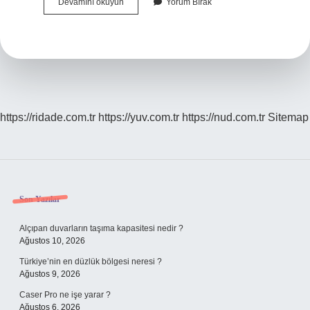
Alevîler
Devamını okuyun
Yorum Bırak
Halka
Namazı
Nedir
https://ridade.com.tr
https://yuv.com.tr
https://nud.com.tr
Sitemap
Sidebar
Son Yazılar
Alçıpan duvarların taşıma kapasitesi nedir ?
Ağustos 10, 2026
Türkiye’nin en düzlük bölgesi neresi ?
Ağustos 9, 2026
Caser Pro ne işe yarar ?
Ağustos 6, 2026