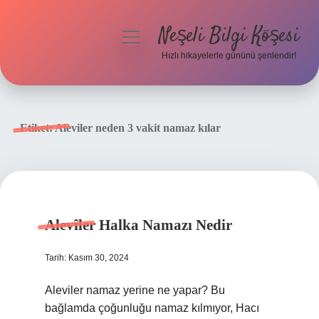
Neşeli Bilgi Köşesi
menüyü
aç
Hızlı hikayelerle gününü şenlendir!
Anasayfa
Gizlilik Politikası
Etiket:
Aleviler neden 3 vakit namaz kılar
Yasal Uyarı
Hakkımızda
Alevîler Halka Namazı Nedir
Tarih: Kasım 30, 2024
Aleviler namaz yerine ne yapar? Bu
bağlamda çoğunluğu namaz kılmıyor, Hacı