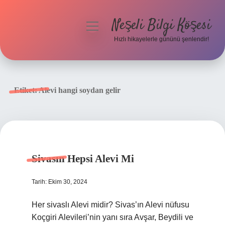
Neşeli Bilgi Köşesi
menüyü
aç
Hızlı hikayelerle gününü şenlendir!
Anasayfa
Gizlilik Politikası
Etiket:
Alevi hangi soydan gelir
Yasal Uyarı
Hakkımızda
Sivasın Hepsi Alevi Mi
Tarih: Ekim 30, 2024
Her sivaslı Alevi midir? Sivas’ın Alevi nüfusu
Koçgiri Alevileri’nin yanı sıra Avşar, Beydili ve