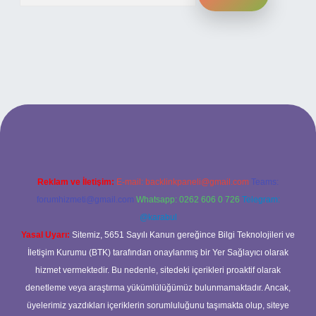
sitesi
Reklam ve İletişim:
E-mail:
backlinkpaneli@gmail.com
Teams:
forumhizmeti@gmail.com
Whatsapp: 0262 606 0 726
Telegram:
@karabul
Yasal Uyarı:
Sitemiz, 5651 Sayılı Kanun gereğince Bilgi Teknolojileri ve
İletişim Kurumu (BTK) tarafından onaylanmış bir Yer Sağlayıcı olarak
hizmet vermektedir. Bu nedenle, sitedeki içerikleri proaktif olarak
denetleme veya araştırma yükümlülüğümüz bulunmamaktadır. Ancak,
üyelerimiz yazdıkları içeriklerin sorumluluğunu taşımakta olup, siteye