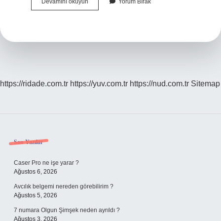
Sivasın
Devamını okuyun
Yorum Bırak
Hepsi
Alevi
Mi
https://ridade.com.tr
https://yuv.com.tr
https://nud.com.tr
Sitemap
Sidebar
Son Yazılar
Caser Pro ne işe yarar ?
Ağustos 6, 2026
Avcılık belgemi nereden görebilirim ?
Ağustos 5, 2026
7 numara Olgun Şimşek neden ayrıldı ?
Ağustos 3, 2026