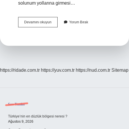
solunum yollarına girmesi…
Nefes
Devamını okuyun
Yorum Bırak
Borusuna
Kaçan
Şey
Nasıl
Çıkar
https://ridade.com.tr
https://yuv.com.tr
https://nud.com.tr
Sitemap
Sidebar
Son Yazılar
Türkiye’nin en düzlük bölgesi neresi ?
Ağustos 9, 2026