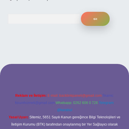
Arama
ilbet bahis sitesi
Reklam ve İletişim:
E-mail:
backlinkpaneli@gmail.com
Teams:
forumhizmeti@gmail.com
Whatsapp: 0262 606 0 726
Telegram:
@karabul
Yasal Uyarı:
Sitemiz, 5651 Sayılı Kanun gereğince Bilgi Teknolojileri ve
İletişim Kurumu (BTK) tarafından onaylanmış bir Yer Sağlayıcı olarak