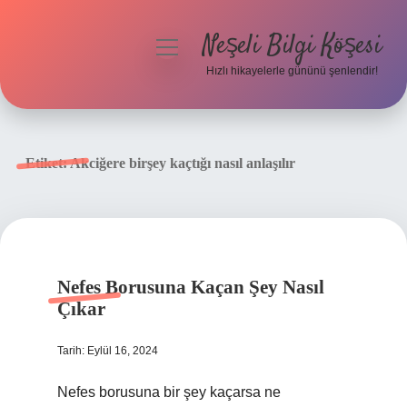
Neşeli Bilgi Köşesi
menüyü
aç
Hızlı hikayelerle gününü şenlendir!
Anasayfa
Gizlilik Politikası
Etiket:
Akciğere birşey kaçtığı nasıl anlaşılır
Yasal Uyarı
Hakkımızda
Nefes Borusuna Kaçan Şey Nasıl
Çıkar
Tarih: Eylül 16, 2024
Nefes borusuna bir şey kaçarsa ne