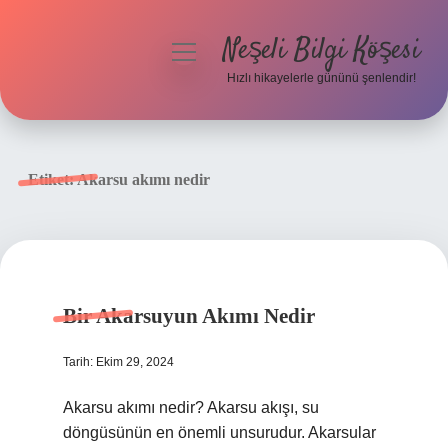
Neşeli Bilgi Köşesi
menüyü
aç
Hızlı hikayelerle gününü şenlendir!
Anasayfa
Gizlilik Politikası
Etiket:
Akarsu akımı nedir
Yasal Uyarı
Hakkımızda
Bir Akarsuyun Akımı Nedir
Tarih: Ekim 29, 2024
Akarsu akımı nedir? Akarsu akışı, su
döngüsünün en önemli unsurudur. Akarsular