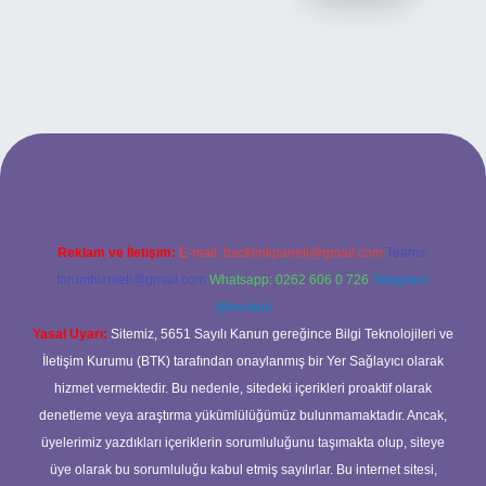
i
Reklam ve İletişim:
E-mail:
backlinkpaneli@gmail.com
Teams:
forumhizmeti@gmail.com
Whatsapp: 0262 606 0 726
Telegram:
@karabul
Yasal Uyarı:
Sitemiz, 5651 Sayılı Kanun gereğince Bilgi Teknolojileri ve
İletişim Kurumu (BTK) tarafından onaylanmış bir Yer Sağlayıcı olarak
hizmet vermektedir. Bu nedenle, sitedeki içerikleri proaktif olarak
denetleme veya araştırma yükümlülüğümüz bulunmamaktadır. Ancak,
üyelerimiz yazdıkları içeriklerin sorumluluğunu taşımakta olup, siteye
üye olarak bu sorumluluğu kabul etmiş sayılırlar. Bu internet sitesi,