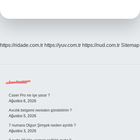
Akımı
Nedir
https://ridade.com.tr
https://yuv.com.tr
https://nud.com.tr
Sitemap
Sidebar
Son Yazılar
Caser Pro ne işe yarar ?
Ağustos 6, 2026
Avcılık belgemi nereden görebilirim ?
Ağustos 5, 2026
7 numara Olgun Şimşek neden ayrıldı ?
Ağustos 3, 2026