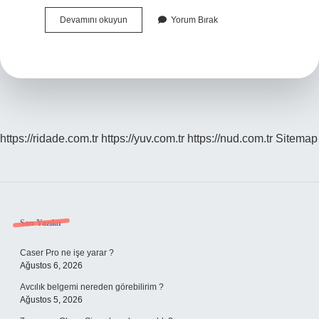
Ahbap
Devamını okuyun
Yorum Bırak
Grubu
Nedir
https://ridade.com.tr
https://yuv.com.tr
https://nud.com.tr
Sitemap
Sidebar
Son Yazılar
Caser Pro ne işe yarar ?
Ağustos 6, 2026
Avcılık belgemi nereden görebilirim ?
Ağustos 5, 2026