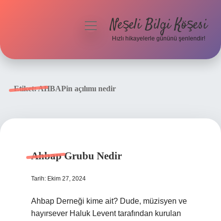
Neşeli Bilgi Köşesi
menüyü
aç
Hızlı hikayelerle gününü şenlendir!
Anasayfa
Gizlilik Politikası
Etiket:
AHBAPin açılımı nedir
Yasal Uyarı
Hakkımızda
Ahbap Grubu Nedir
Tarih: Ekim 27, 2024
Ahbap Derneği kime ait? Dude, müzisyen ve
hayırsever Haluk Levent tarafından kurulan