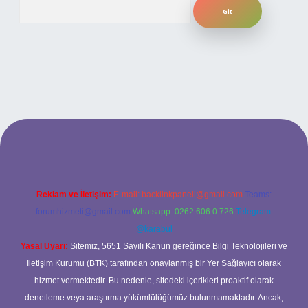
Arama
ilbet bahis sitesi
Reklam ve İletişim:
E-mail:
backlinkpaneli@gmail.com
Teams:
forumhizmeti@gmail.com
Whatsapp: 0262 606 0 726
Telegram:
@karabul
Yasal Uyarı:
Sitemiz, 5651 Sayılı Kanun gereğince Bilgi Teknolojileri ve
İletişim Kurumu (BTK) tarafından onaylanmış bir Yer Sağlayıcı olarak
hizmet vermektedir. Bu nedenle, sitedeki içerikleri proaktif olarak
denetleme veya araştırma yükümlülüğümüz bulunmamaktadır. Ancak,