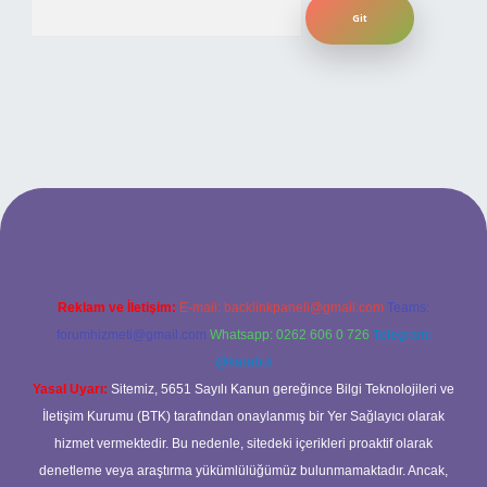
Arama
ilbet bahis sitesi
Reklam ve İletişim:
E-mail:
backlinkpaneli@gmail.com
Teams:
forumhizmeti@gmail.com
Whatsapp: 0262 606 0 726
Telegram:
@karabul
Yasal Uyarı:
Sitemiz, 5651 Sayılı Kanun gereğince Bilgi Teknolojileri ve
İletişim Kurumu (BTK) tarafından onaylanmış bir Yer Sağlayıcı olarak
hizmet vermektedir. Bu nedenle, sitedeki içerikleri proaktif olarak
denetleme veya araştırma yükümlülüğümüz bulunmamaktadır. Ancak,