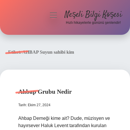
Neşeli Bilgi Köşesi
menüyü
aç
Hızlı hikayelerle gününü şenlendir!
Anasayfa
Gizlilik Politikası
Etiket:
AHBAP Suyun sahibi kim
Yasal Uyarı
Hakkımızda
Ahbap Grubu Nedir
Tarih: Ekim 27, 2024
Ahbap Derneği kime ait? Dude, müzisyen ve
hayırsever Haluk Levent tarafından kurulan