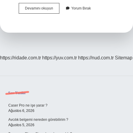
Ahbap
Devamını okuyun
Yorum Bırak
Grubu
Nedir
https://ridade.com.tr
https://yuv.com.tr
https://nud.com.tr
Sitemap
Sidebar
Son Yazılar
Caser Pro ne işe yarar ?
Ağustos 6, 2026
Avcılık belgemi nereden görebilirim ?
Ağustos 5, 2026