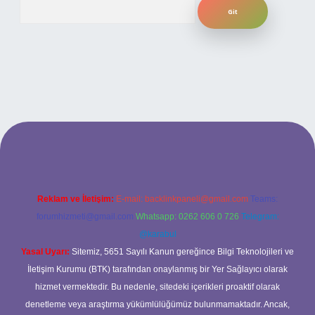
Arama
ilbet bahis sitesi
Reklam ve İletişim:
E-mail:
backlinkpaneli@gmail.com
Teams:
forumhizmeti@gmail.com
Whatsapp: 0262 606 0 726
Telegram:
@karabul
Yasal Uyarı:
Sitemiz, 5651 Sayılı Kanun gereğince Bilgi Teknolojileri ve
İletişim Kurumu (BTK) tarafından onaylanmış bir Yer Sağlayıcı olarak
hizmet vermektedir. Bu nedenle, sitedeki içerikleri proaktif olarak
denetleme veya araştırma yükümlülüğümüz bulunmamaktadır. Ancak,