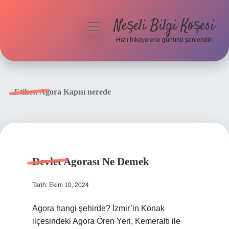
Neşeli Bilgi Köşesi
menüyü
aç
Hızlı hikayelerle gününü şenlendir!
Anasayfa
Gizlilik Politikası
Etiket:
Agora Kapısı nerede
Yasal Uyarı
Hakkımızda
Devlet Agorası Ne Demek
Tarih: Ekim 10, 2024
Agora hangi şehirde? İzmir’in Konak
ilçesindeki Agora Ören Yeri, Kemeraltı ile