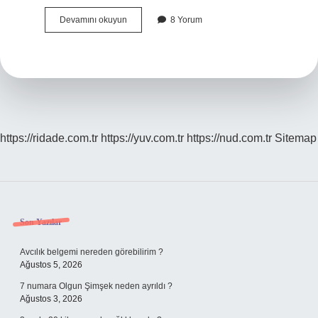
Devlet
Devamını okuyun
8 Yorum
Agorası
Ne
Demek
https://ridade.com.tr
https://yuv.com.tr
https://nud.com.tr
Sitemap
Sidebar
Son Yazılar
Avcılık belgemi nereden görebilirim ?
Ağustos 5, 2026
7 numara Olgun Şimşek neden ayrıldı ?
Ağustos 3, 2026