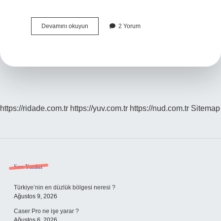
Abd
Devamını okuyun
2 Yorum
Kaç
Ülke
Var
https://ridade.com.tr
https://yuv.com.tr
https://nud.com.tr
Sitemap
Sidebar
Son Yazılar
Türkiye’nin en düzlük bölgesi neresi ?
Ağustos 9, 2026
Caser Pro ne işe yarar ?
Ağustos 6, 2026