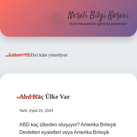
Neşeli Bilgi Köşesi
menüyü
aç
Hızlı hikayelerle gününü şenlendir!
Anasayfa
Gizlilik Politikası
Etiket:
ABDyi kim yönetiyor
Yasal Uyarı
Hakkımızda
Abd Kaç Ülke Var
Tarih: Eylül 24, 2024
ABD kaç ülkeden oluşuyor? Amerika Birleşik
Devletleri eyaletleri veya Amerika Birleşik