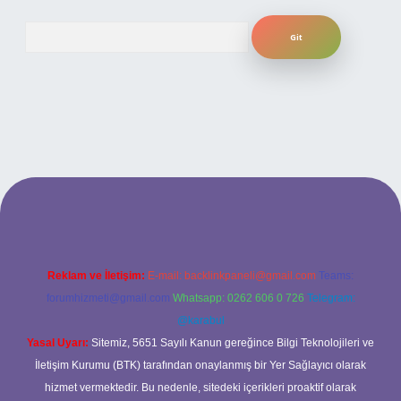
Arama
i
Reklam ve İletişim:
E-mail:
backlinkpaneli@gmail.com
Teams:
forumhizmeti@gmail.com
Whatsapp: 0262 606 0 726
Telegram:
@karabul
Yasal Uyarı:
Sitemiz, 5651 Sayılı Kanun gereğince Bilgi Teknolojileri ve
İletişim Kurumu (BTK) tarafından onaylanmış bir Yer Sağlayıcı olarak
hizmet vermektedir. Bu nedenle, sitedeki içerikleri proaktif olarak