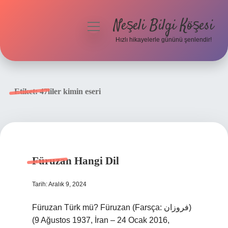
Neşeli Bilgi Köşesi
menüyü
aç
Hızlı hikayelerle gününü şenlendir!
Anasayfa
Gizlilik Politikası
Etiket:
47liler kimin eseri
Yasal Uyarı
Hakkımızda
Füruzan Hangi Dil
Tarih: Aralık 9, 2024
Füruzan Türk mü? Füruzan (Farsça: فروزان)
(9 Ağustos 1937, İran – 24 Ocak 2016,