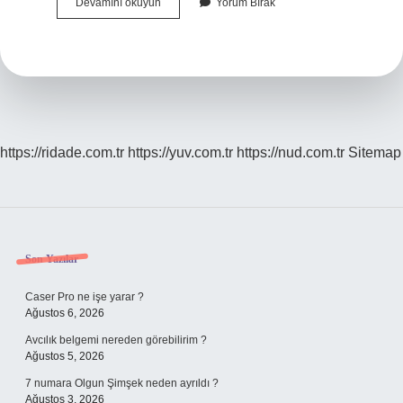
Füruzan
Devamını okuyun
Yorum Bırak
Hangi
Dil
https://ridade.com.tr
https://yuv.com.tr
https://nud.com.tr
Sitemap
Sidebar
Son Yazılar
Caser Pro ne işe yarar ?
Ağustos 6, 2026
Avcılık belgemi nereden görebilirim ?
Ağustos 5, 2026
7 numara Olgun Şimşek neden ayrıldı ?
Ağustos 3, 2026