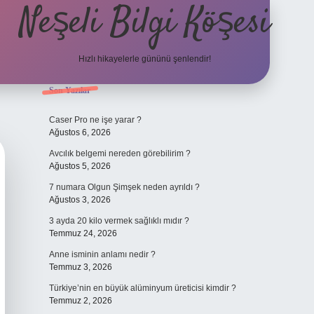
Neşeli Bilgi Köşesi
Hızlı hikayelerle gününü şenlendir!
Sidebar
Son Yazılar
ilbet bahis sitesi
Caser Pro ne işe yarar ?
Ağustos 6, 2026
Avcılık belgemi nereden görebilirim ?
Ağustos 5, 2026
7 numara Olgun Şimşek neden ayrıldı ?
Ağustos 3, 2026
3 ayda 20 kilo vermek sağlıklı mıdır ?
Temmuz 24, 2026
Anne isminin anlamı nedir ?
Temmuz 3, 2026
Türkiye’nin en büyük alüminyum üreticisi kimdir ?
Temmuz 2, 2026