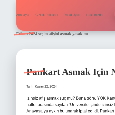
Anasayfa
Gizlilik Politikası
Yasal Uyarı
Hakkımızda
Etiket:
2024 seçim afişini asmak yasak mı
Pankart Asmak Için N
Tarih: Kasım 22, 2024
İzinsiz afiş asmak suç mu? Buna göre, YÖK Kanu
haller arasında sayılan “Üniversite içinde izinsi
Anayasa’ya aykırı bulunarak iptal edildi. Pankar