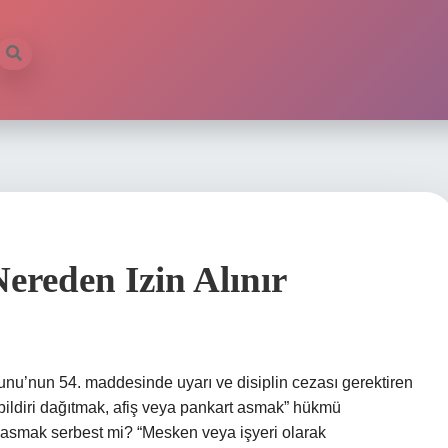
ereden Izin Alınır
nu’nun 54. maddesinde uyarı ve disiplin cezası gerektiren
z bildiri dağıtmak, afiş veya pankart asmak” hükmü
t asmak serbest mi? “Mesken veya işyeri olarak