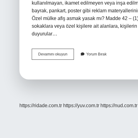
kullanılmayan, ikamet edilmeyen veya inşa edilme
bayrak, pankart, poster gibi reklam materyallerin
Özel mülke afiş asmak yasak mı? Madde 42 – (1)
sokaklara veya özel kişilere ait alanlara, kişileri
duyurular…
Pankart
Devamını okuyun
Yorum Bırak
Asmak
Için
Nereden
Izin
Alınır
https://ridade.com.tr
https://yuv.com.tr
https://nud.com.tr