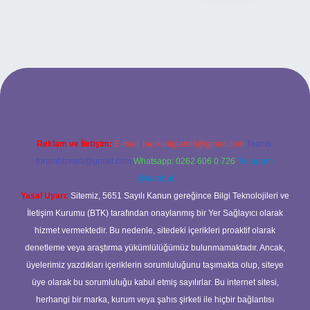
i
Reklam ve İletişim:
E-mail:
backlinkpaneli@gmail.com
Teams:
forumhizmeti@gmail.com
Whatsapp: 0262 606 0 726
Telegram:
@karabul
Yasal Uyarı:
Sitemiz, 5651 Sayılı Kanun gereğince Bilgi Teknolojileri ve
İletişim Kurumu (BTK) tarafından onaylanmış bir Yer Sağlayıcı olarak
hizmet vermektedir. Bu nedenle, sitedeki içerikleri proaktif olarak
denetleme veya araştırma yükümlülüğümüz bulunmamaktadır. Ancak,
üyelerimiz yazdıkları içeriklerin sorumluluğunu taşımakta olup, siteye
üye olarak bu sorumluluğu kabul etmiş sayılırlar. Bu internet sitesi,
herhangi bir marka, kurum veya şahıs şirketi ile hiçbir bağlantısı