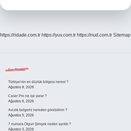
Mu
https://ridade.com.tr
https://yuv.com.tr
https://nud.com.tr
Sitemap
Sidebar
Son Yazılar
Türkiye’nin en düzlük bölgesi neresi ?
Ağustos 9, 2026
Caser Pro ne işe yarar ?
Ağustos 6, 2026
Avcılık belgemi nereden görebilirim ?
Ağustos 5, 2026
7 numara Olgun Şimşek neden ayrıldı ?
Ağustos 3, 2026