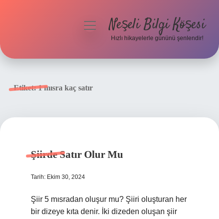
Neşeli Bilgi Köşesi
menüyü
aç
Hızlı hikayelerle gününü şenlendir!
Anasayfa
Gizlilik Politikası
Etiket:
1 mısra kaç satır
Yasal Uyarı
Hakkımızda
Şiirde Satır Olur Mu
Tarih: Ekim 30, 2024
Şiir 5 mısradan oluşur mu? Şiiri oluşturan her
bir dizeye kıta denir. İki dizeden oluşan şiir