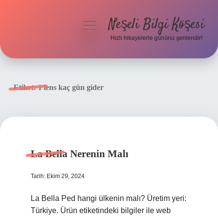
Neşeli Bilgi Köşesi
menüyü
aç
Hızlı hikayelerle gününü şenlendir!
Anasayfa
Gizlilik Politikası
Etiket:
1 lens kaç gün gider
Yasal Uyarı
Hakkımızda
La Bella Nerenin Malı
Tarih: Ekim 29, 2024
La Bella Ped hangi ülkenin malı? Üretim yeri:
Türkiye. Ürün etiketindeki bilgiler ile web