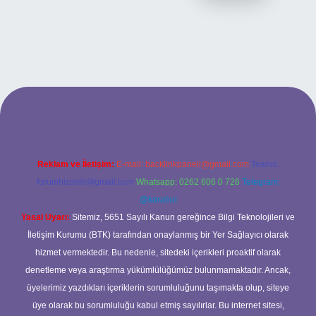
i
Reklam ve İletişim:
E-mail:
backlinkpaneli@gmail.com
Teams:
forumhizmeti@gmail.com
Whatsapp: 0262 606 0 726
Telegram:
@karabul
Yasal Uyarı:
Sitemiz, 5651 Sayılı Kanun gereğince Bilgi Teknolojileri ve
İletişim Kurumu (BTK) tarafından onaylanmış bir Yer Sağlayıcı olarak
hizmet vermektedir. Bu nedenle, sitedeki içerikleri proaktif olarak
denetleme veya araştırma yükümlülüğümüz bulunmamaktadır. Ancak,
üyelerimiz yazdıkları içeriklerin sorumluluğunu taşımakta olup, siteye
üye olarak bu sorumluluğu kabul etmiş sayılırlar. Bu internet sitesi,