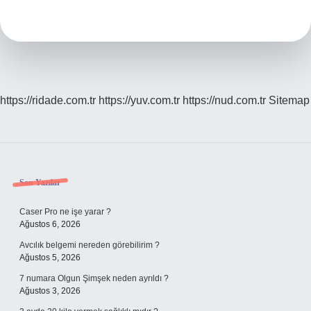
Nerenin
Malı
https://ridade.com.tr
https://yuv.com.tr
https://nud.com.tr
Sitemap
Sidebar
Son Yazılar
Caser Pro ne işe yarar ?
Ağustos 6, 2026
Avcılık belgemi nereden görebilirim ?
Ağustos 5, 2026
7 numara Olgun Şimşek neden ayrıldı ?
Ağustos 3, 2026