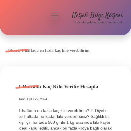
Neşeli Bilgi Köşesi
menüyü
aç
Hızlı hikayelerle gününü şenlendir!
Anasayfa
Gizlilik Politikası
Etiket:
1 haftada en fazla kaç kilo verebilirim
Yasal Uyarı
Hakkımızda
1 Haftada Kaç Kilo Verilir Hesapla
Tarih: Eylül 22, 2024
1 haftada en fazla kaç kilo verebilirim? 2. Diyetle
bir haftada ne kadar kilo verebilirsiniz? Sağlıklı bir
kişi için haftada 500 gr ile 1 kg arasında kilo kaybı
ideal kabul edilir, ancak bu fazla kiloya bağlı olarak