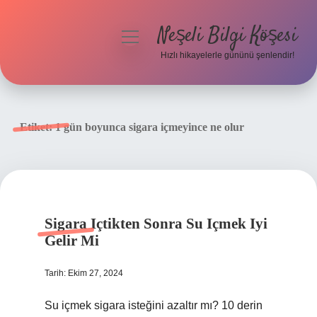
Neşeli Bilgi Köşesi
menüyü
aç
Hızlı hikayelerle gününü şenlendir!
Anasayfa
Gizlilik Politikası
Etiket:
1 gün boyunca sigara içmeyince ne olur
Yasal Uyarı
Hakkımızda
Sigara Içtikten Sonra Su Içmek Iyi
Gelir Mi
Tarih: Ekim 27, 2024
Su içmek sigara isteğini azaltır mı? 10 derin