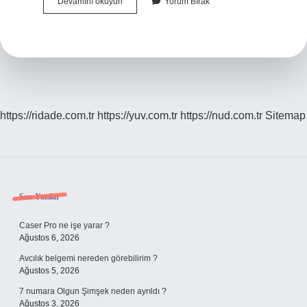
Sigara
Devamını okuyun
Yorum Bırak
Içtikten
Sonra
Su
Içmek
Iyi
Gelir
Mi
https://ridade.com.tr
https://yuv.com.tr
https://nud.com.tr
Sitemap
Sidebar
Son Yazılar
Caser Pro ne işe yarar ?
Ağustos 6, 2026
Avcılık belgemi nereden görebilirim ?
Ağustos 5, 2026
7 numara Olgun Şimşek neden ayrıldı ?
Ağustos 3, 2026