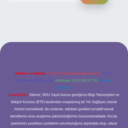
ilbet bahis sitesi
Reklam ve İletişim:
E-mail:
backlinkpaneli@gmail.com
Teams:
forumhizmeti@gmail.com
Whatsapp: 0262 606 0 726
Telegram:
@karabul
Yasal Uyarı:
Sitemiz, 5651 Sayılı Kanun gereğince Bilgi Teknolojileri ve
İletişim Kurumu (BTK) tarafından onaylanmış bir Yer Sağlayıcı olarak
hizmet vermektedir. Bu nedenle, sitedeki içerikleri proaktif olarak
denetleme veya araştırma yükümlülüğümüz bulunmamaktadır. Ancak,
üyelerimiz yazdıkları içeriklerin sorumluluğunu taşımakta olup, siteye