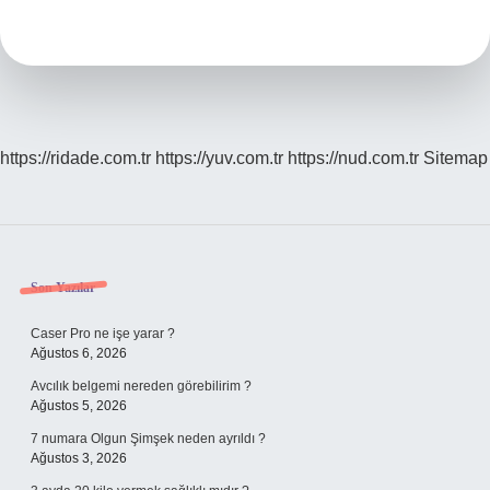
Anlaşılır
https://ridade.com.tr
https://yuv.com.tr
https://nud.com.tr
Sitemap
Sidebar
Son Yazılar
Caser Pro ne işe yarar ?
Ağustos 6, 2026
Avcılık belgemi nereden görebilirim ?
Ağustos 5, 2026
7 numara Olgun Şimşek neden ayrıldı ?
Ağustos 3, 2026