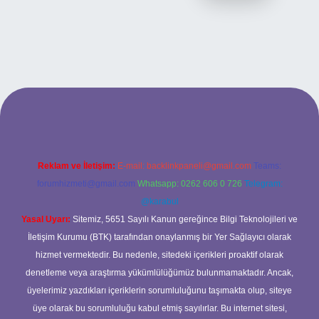
ilbet bahis sitesi
Reklam ve İletişim:
E-mail:
backlinkpaneli@gmail.com
Teams:
forumhizmeti@gmail.com
Whatsapp: 0262 606 0 726
Telegram:
@karabul
Yasal Uyarı:
Sitemiz, 5651 Sayılı Kanun gereğince Bilgi Teknolojileri ve
İletişim Kurumu (BTK) tarafından onaylanmış bir Yer Sağlayıcı olarak
hizmet vermektedir. Bu nedenle, sitedeki içerikleri proaktif olarak
denetleme veya araştırma yükümlülüğümüz bulunmamaktadır. Ancak,
üyelerimiz yazdıkları içeriklerin sorumluluğunu taşımakta olup, siteye
üye olarak bu sorumluluğu kabul etmiş sayılırlar. Bu internet sitesi,