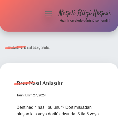
Neşeli Bilgi Köşesi
menüyü
aç
Hızlı hikayelerle gününü şenlendir!
Anasayfa
Gizlilik Politikası
Etiket:
1 Bent Kaç Satır
Yasal Uyarı
Hakkımızda
Bent Nasıl Anlaşılır
Tarih: Ekim 27, 2024
Bent nedir, nasıl bulunur? Dört mısradan
oluşan kıta veya dörtlük dışında, 3 ila 5 veya