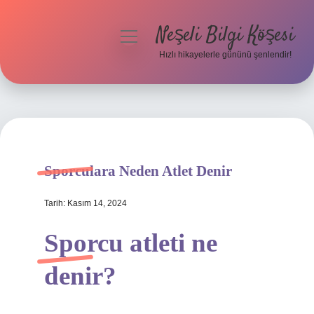
Neşeli Bilgi Köşesi
menüyü
aç
Hızlı hikayelerle gününü şenlendir!
Anasayfa
Gizlilik Politikası
Yasal Uyarı
Sporculara Neden Atlet Denir
Hakkımızda
Tarih: Kasım 14, 2024
Sporcu atleti ne
denir?