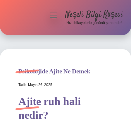
Neşeli Bilgi Köşesi
menüyü
aç
Hızlı hikayelerle gününü şenlendir!
Anasayfa
Gizlilik Politikası
Yasal Uyarı
Psikolojide Ajite Ne Demek
Hakkımızda
Tarih: Mayıs 26, 2025
Ajite ruh hali
nedir?