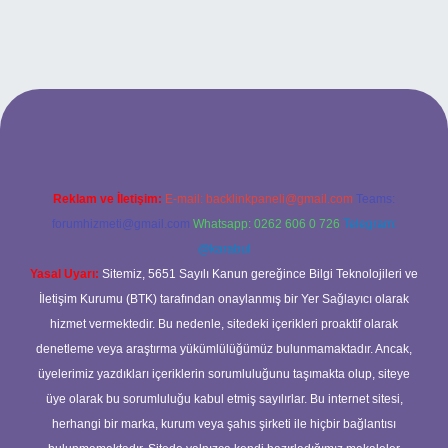
is sitesi
Reklam ve İletişim:
E-mail:
backlinkpaneli@gmail.com
Teams:
forumhizmeti@gmail.com
Whatsapp: 0262 606 0 726
Telegram:
@karabul
Yasal Uyarı:
Sitemiz, 5651 Sayılı Kanun gereğince Bilgi Teknolojileri ve
İletişim Kurumu (BTK) tarafından onaylanmış bir Yer Sağlayıcı olarak
hizmet vermektedir. Bu nedenle, sitedeki içerikleri proaktif olarak
denetleme veya araştırma yükümlülüğümüz bulunmamaktadır. Ancak,
üyelerimiz yazdıkları içeriklerin sorumluluğunu taşımakta olup, siteye
üye olarak bu sorumluluğu kabul etmiş sayılırlar. Bu internet sitesi,
herhangi bir marka, kurum veya şahıs şirketi ile hiçbir bağlantısı