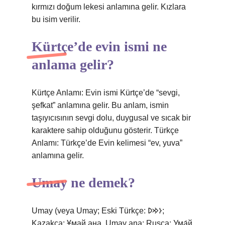
kırmızı doğum lekesi anlamına gelir. Kızlara
bu isim verilir.
Kürtçe’de evin ismi ne
anlama gelir?
Kürtçe Anlamı: Evin ismi Kürtçe’de “sevgi,
şefkat” anlamına gelir. Bu anlam, ismin
taşıyıcısının sevgi dolu, duygusal ve sıcak bir
karaktere sahip olduğunu gösterir. Türkçe
Anlamı: Türkçe’de Evin kelimesi “ev, yuva”
anlamına gelir.
Umay ne demek?
Umay (veya Umay; Eski Türkçe: 𐰆𐰢𐰖;
Kazakça: Ұмай aна, Umay ana; Rusça: Ума́й