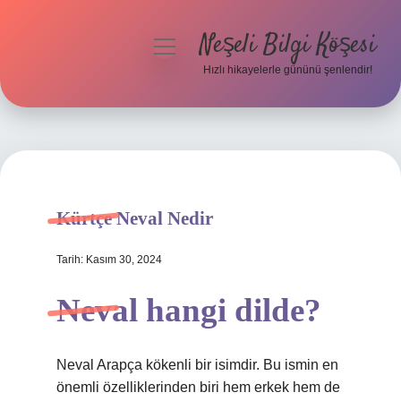
Neşeli Bilgi Köşesi
menüyü
aç
Hızlı hikayelerle gününü şenlendir!
Anasayfa
Gizlilik Politikası
Yasal Uyarı
Kürtçe Neval Nedir
Hakkımızda
Tarih: Kasım 30, 2024
Neval hangi dilde?
Neval Arapça kökenli bir isimdir. Bu ismin en
önemli özelliklerinden biri hem erkek hem de