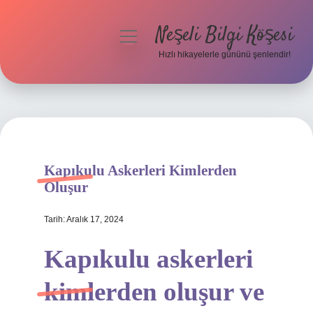
Neşeli Bilgi Köşesi
menüyü
aç
Hızlı hikayelerle gününü şenlendir!
Anasayfa
Gizlilik Politikası
Yasal Uyarı
Kapıkulu Askerleri Kimlerden
Hakkımızda
Oluşur
Tarih: Aralık 17, 2024
Kapıkulu askerleri
kimlerden oluşur ve