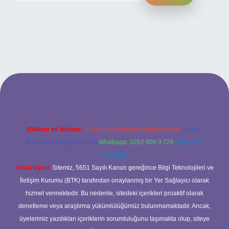
si
Reklam ve İletişim:
E-mail:
backlinkpaneli@gmail.com
Teams:
forumhizmeti@gmail.com
Whatsapp: 0262 606 0 726
Telegram:
@karabul
Yasal Uyarı:
Sitemiz, 5651 Sayılı Kanun gereğince Bilgi Teknolojileri ve
İletişim Kurumu (BTK) tarafından onaylanmış bir Yer Sağlayıcı olarak
hizmet vermektedir. Bu nedenle, sitedeki içerikleri proaktif olarak
denetleme veya araştırma yükümlülüğümüz bulunmamaktadır. Ancak,
üyelerimiz yazdıkları içeriklerin sorumluluğunu taşımakta olup, siteye