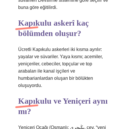
süvarileri Devsirme sistemine göre seçilir ve
buna göre eğitilirdi.
Kapıkulu askerî kaç
bölümden oluşur?
Ücretli Kapıkulu askerleri iki kısma ayrılır:
yayalar ve süvariler. Yaya kısmı; acemiler,
yeniçeriler, cebeciler, topçular ve top
arabaları ile kanal işçileri ve
humbarianlardan oluşan bir bölükten
oluşuyordu.
Kapıkulu ve Yeniçeri aynı
mı?
Yeniçeri Ocağı (Osmanlı: یڭیچری, çev. “yeni