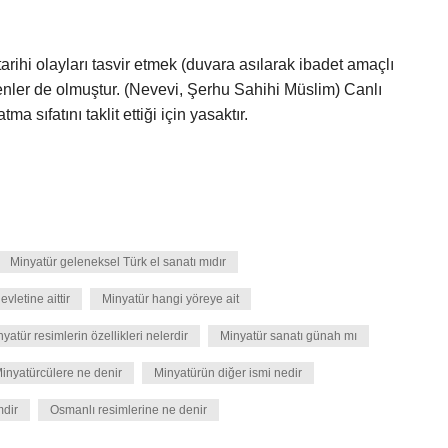
rihi olayları tasvir etmek (duvara asılarak ibadet amaçlı
renler de olmuştur. (Nevevi, Şerhu Sahihi Müslim) Canlı
a sıfatını taklit ettiği için yasaktır.
Minyatür geleneksel Türk el sanatı mıdır
vletine aittir
Minyatür hangi yöreye ait
yatür resimlerin özellikleri nelerdir
Minyatür sanatı günah mı
inyatürcülere ne denir
Minyatürün diğer ismi nedir
mdir
Osmanlı resimlerine ne denir