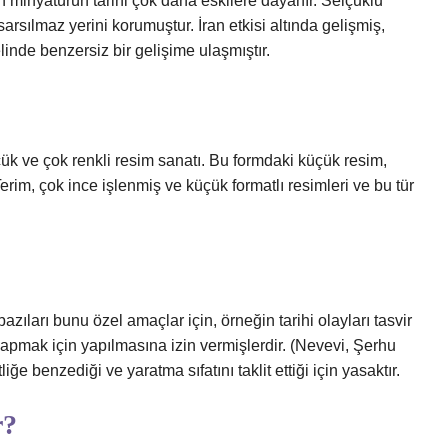
n minyatürün tarihi çok daha eskilere dayanır. Selçuklu
rsılmaz yerini korumuştur. İran etkisi altında gelişmiş,
linde benzersiz bir gelişime ulaşmıştır.
k ve çok renkli resim sanatı. Bu formdaki küçük resim,
Terim, çok ince işlenmiş ve küçük formatlı resimleri ve bu tür
ıları bunu özel amaçlar için, örneğin tarihi olayları tasvir
yapmak için yapılmasına izin vermişlerdir. (Nevevi, Şerhu
ğe benzediği ve yaratma sıfatını taklit ettiği için yasaktır.
r?