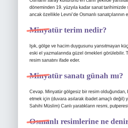
Osmanlı saray kültürünü en canlı şekilde yansıta
döneminden 19. yüzyıla kadar sanat tarihimizde sa
ancak özellikle Levni’de Osmanlı sanatçılarının e
Minyatür terim nedir?
Işık, gölge ve hacim duygusunu yansıtmayan küçü
eski el yazmalarında güzel örnekleri görülebilir. 
resim sanatını ifade eder.
Minyatür sanatı günah mı?
Cevap. Minyatür gölgesiz bir resim olduğundan, baz
etmek için (duvara asılarak ibadet amaçlı değil) 
Sahihi Müslim) Canlı yaratıkların resmi, putperestli
Osmanlı resimlerine ne deni