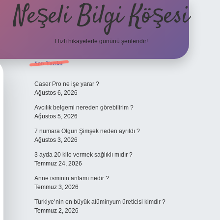
Neşeli Bilgi Köşesi
Hızlı hikayelerle gününü şenlendir!
Sidebar
Son Yazılar
ilbet bahis sitesi
Caser Pro ne işe yarar ?
Ağustos 6, 2026
Avcılık belgemi nereden görebilirim ?
Ağustos 5, 2026
7 numara Olgun Şimşek neden ayrıldı ?
Ağustos 3, 2026
3 ayda 20 kilo vermek sağlıklı mıdır ?
Temmuz 24, 2026
Anne isminin anlamı nedir ?
Temmuz 3, 2026
Türkiye’nin en büyük alüminyum üreticisi kimdir ?
Temmuz 2, 2026