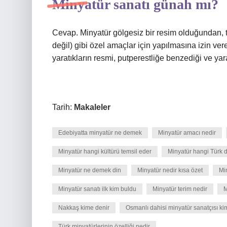
Minyatür sanatı günah mı?
Cevap. Minyatür gölgesiz bir resim olduğundan, ta
değil) gibi özel amaçlar için yapılmasına izin ve
yaratıkların resmi, putperestliğe benzediği ve yaratm
Tarih:
Makaleler
Edebiyatta minyatür ne demek
Minyatür amacı nedir
Minyatür hangi kültürü temsil eder
Minyatür hangi Türk de
Minyatür ne demek din
Minyatür nedir kısa özet
Min
Minyatür sanatı ilk kim buldu
Minyatür terim nedir
M
Nakkaş kime denir
Osmanlı dahisi minyatür sanatçısı ki
Türk minyatürlerinin özelliği nedir