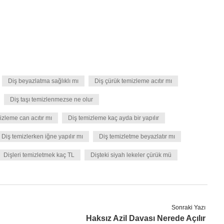
Diş beyazlatma sağlıklı mı
Diş çürük temizleme acıtır mı
Diş taşı temizlenmezse ne olur
izleme can acıtır mı
Diş temizleme kaç ayda bir yapılır
Diş temizlerken iğne yapılır mı
Diş temizletme beyazlatır mı
Dişleri temizletmek kaç TL
Dişteki siyah lekeler çürük mü
Sonraki Yazı
Haksız Azil Davası Nerede Açılır