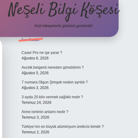
Neşeli Bilgi Köşesi
Hızlı hikayelerle gününü şenlendir!
Sidebar
Son Yazılar
ilbet bahis sites
Caser Pro ne işe yarar ?
Ağustos 6, 2026
Avcılık belgemi nereden görebilirim ?
Ağustos 5, 2026
7 numara Olgun Şimşek neden ayrıldı ?
Ağustos 3, 2026
3 ayda 20 kilo vermek sağlıklı mıdır ?
Temmuz 24, 2026
Anne isminin anlamı nedir ?
Temmuz 3, 2026
Türkiye’nin en büyük alüminyum üreticisi kimdir ?
Temmuz 2, 2026