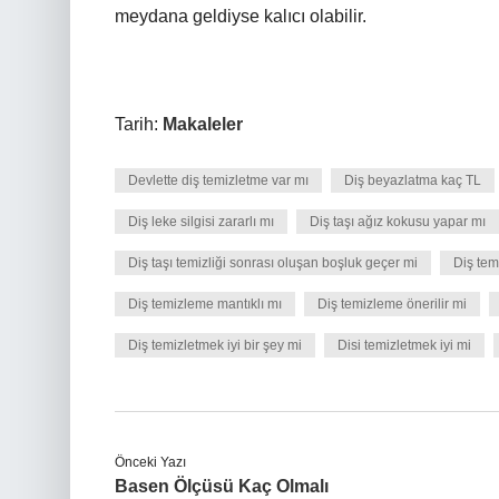
meydana geldiyse kalıcı olabilir.
Tarih:
Makaleler
Devlette diş temizletme var mı
Diş beyazlatma kaç TL
Diş leke silgisi zararlı mı
Diş taşı ağız kokusu yapar mı
Diş taşı temizliği sonrası oluşan boşluk geçer mi
Diş tem
Diş temizleme mantıklı mı
Diş temizleme önerilir mi
Diş temizletmek iyi bir şey mi
Disi temizletmek iyi mi
Önceki Yazı
Basen Ölçüsü Kaç Olmalı