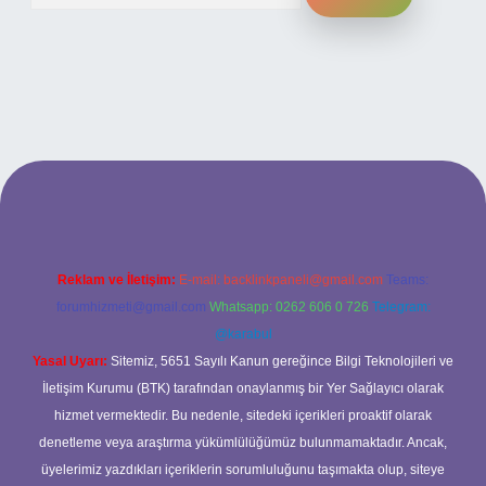
ilbet bahis sitesi
Reklam ve İletişim:
E-mail:
backlinkpaneli@gmail.com
Teams:
forumhizmeti@gmail.com
Whatsapp: 0262 606 0 726
Telegram:
@karabul
Yasal Uyarı:
Sitemiz, 5651 Sayılı Kanun gereğince Bilgi Teknolojileri ve
İletişim Kurumu (BTK) tarafından onaylanmış bir Yer Sağlayıcı olarak
hizmet vermektedir. Bu nedenle, sitedeki içerikleri proaktif olarak
denetleme veya araştırma yükümlülüğümüz bulunmamaktadır. Ancak,
üyelerimiz yazdıkları içeriklerin sorumluluğunu taşımakta olup, siteye