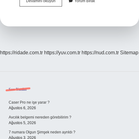
Fonlarda
Devamını okuyun
Yorum Bırak
Devlet
Güvencesi
Var
Mı
https://ridade.com.tr
https://yuv.com.tr
https://nud.com.tr
Sitemap
Sidebar
Son Yazılar
Caser Pro ne işe yarar ?
Ağustos 6, 2026
Avcılık belgemi nereden görebilirim ?
Ağustos 5, 2026
7 numara Olgun Şimşek neden ayrıldı ?
Ağustos 3, 2026