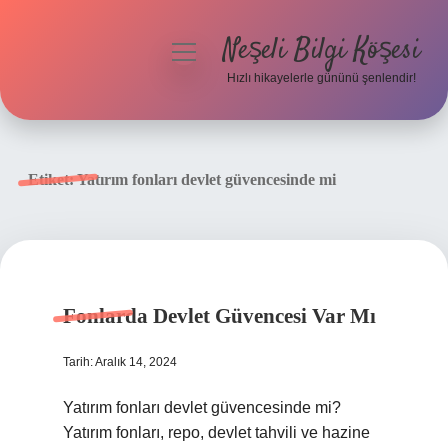
Neşeli Bilgi Köşesi
menüyü
aç
Hızlı hikayelerle gününü şenlendir!
Anasayfa
Gizlilik Politikası
Etiket:
Yatırım fonları devlet güvencesinde mi
Yasal Uyarı
Hakkımızda
Fonlarda Devlet Güvencesi Var Mı
Tarih: Aralık 14, 2024
Yatırım fonları devlet güvencesinde mi?
Yatırım fonları, repo, devlet tahvili ve hazine